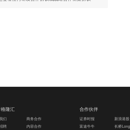
于格隆汇
合作伙伴
我们
商务合作
证券时报
新浪港股
招聘
内容合作
富途牛牛
长桥LongB