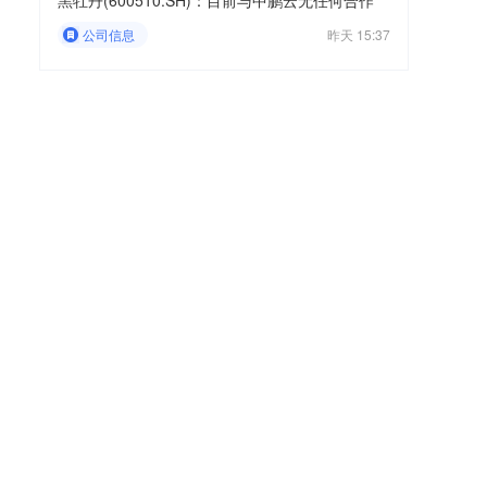
黑牡丹(600510.SH)：目前与中鹏云无任何合作
公司信息
昨天 15:37