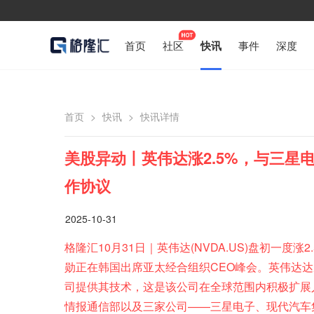
首页
社区
快讯
事件
深度
首页
>
快讯
>
快讯详情
美股异动丨英伟达涨2.5%，与三星
作协议
2025-10-31
格隆汇10月31日｜英伟达(NVDA.US)盘初一度涨
勋正在韩国出席亚太经合组织CEO峰会。英伟达
司提供其技术，这是该公司在全球范围内积极扩展
情报通信部以及三家公司——三星电子、现代汽车