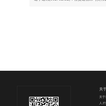
关
关于
人才