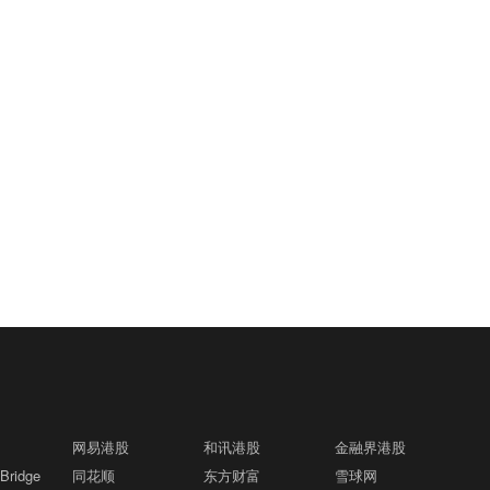
网易港股
和讯港股
金融界港股
ridge
同花顺
东方财富
雪球网