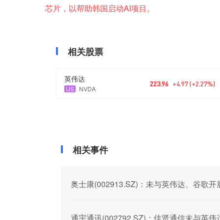
芯片，以帮助韩国启动AI项目。
相关股票
英伟达
223.96
+4.97 (+2.27%)
US
NVDA
相关事件
奥士康(002913.SZ)：未与英伟达、谷歌
通宇通讯(002792.SZ)：佳贤通信未