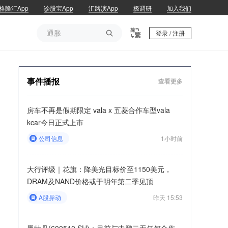
格隆汇App
诊股宝App
汇路演App
极调研
加入我们
通胀

登录 / 注册
通胀
事件播报
查看更多
房车不再是假期限定 vala x 五菱合作车型vala
kcar今日正式上市
公司信息
1小时前
大行评级｜花旗：降美光目标价至1150美元，
DRAM及NAND价格或于明年第二季见顶
A股异动
昨天 15:53