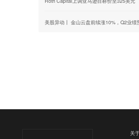
Roth Capital上调亚马逊目标价至325美元
美股异动丨 金山云盘前续涨10%，Q2业
关