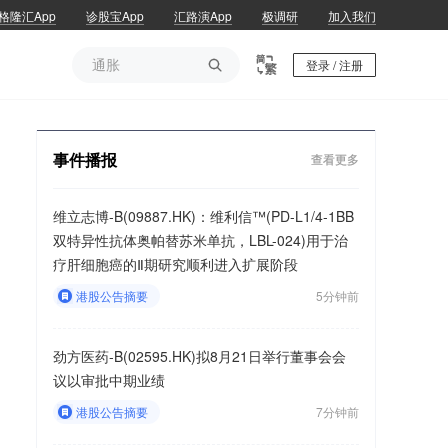
格隆汇App
诊股宝App
汇路演App
极调研
加入我们
通胀

登录 / 注册
通胀
事件播报
查看更多
维立志博-B(09887.HK)：维利信™(PD-L1/4-1BB
双特异性抗体奥帕替苏米单抗，LBL-024)用于治
疗肝细胞癌的Ⅱ期研究顺利进入扩展阶段
港股公告摘要
5分钟前
劲方医药-B(02595.HK)拟8月21日举行董事会会
议以审批中期业绩
港股公告摘要
7分钟前