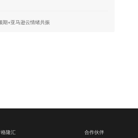
绩预期+亚马逊云情绪共振
于格隆汇
合作伙伴