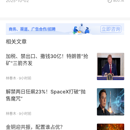
2025-10-02

800.1k
立即咨询
商务、渠道、广告合作/招聘
相关文章
加税、禁出口、撒钱30亿！特朗普“抢
矿”三箭齐发
林春木 · 9小时前
解禁两日狂飙23%！SpaceX打破“抛
售魔咒”
林春木 · 9小时前
金铜迎共振，配置谁占优？