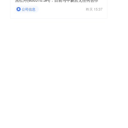
黑牡丹(600510.SH)：目前与中鹏云无任何合作
公司信息
昨天 15:37