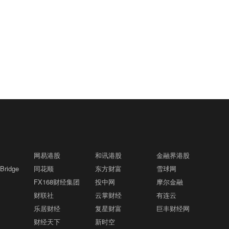
网易港股
和讯港股
金融界港股
ridge
同花顺
东方财富
雪球网
FX168财经集团
投中网
摩尔金融
财联社
云掌财经
有连云
乐居财经
复星财富
巨丰财经网
财经天下
新时空