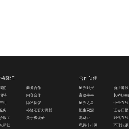
于格隆汇
合作伙伴
我们
商务合作
证券时报
新浪港股
招聘
内容合作
富途牛牛
长桥LongB
声明
隐私协议
证券之星
中金在线
服务
格隆汇官方微博
恒生聚源
证券日报
诊股宝
关于极调研
泡财经
时代在线
东新社
私募排排网
环球旅讯