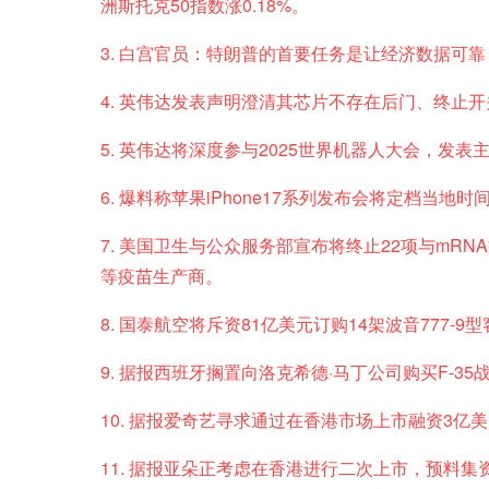
洲斯托克50指数涨0.18%。
3. 白宫官员：特朗普的首要任务是让经济数据可
4. 英伟达发表声明澄清其芯片不存在后门、终止
5. 英伟达将深度参与2025世界机器人大会，发
6. 爆料称苹果iPhone17系列发布会将定档当地时
7. 美国卫生与公众服务部宣布将终止22项与mR
等疫苗生产商。
8. 国泰航空将斥资81亿美元订购14架波音777-
9. 据报西班牙搁置向洛克希德·马丁公司购买F-3
10. 据报爱奇艺寻求通过在香港市场上市融资3亿
11. 据报亚朵正考虑在香港进行二次上市，预料集