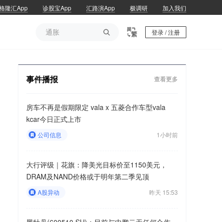
格隆汇App
诊股宝App
汇路演App
极调研
加入我们
通胀

登录 / 注册
通胀
事件播报
查看更多
房车不再是假期限定 vala x 五菱合作车型vala
kcar今日正式上市
公司信息
1小时前
大行评级｜花旗：降美光目标价至1150美元，
DRAM及NAND价格或于明年第二季见顶
A股异动
昨天 15:53