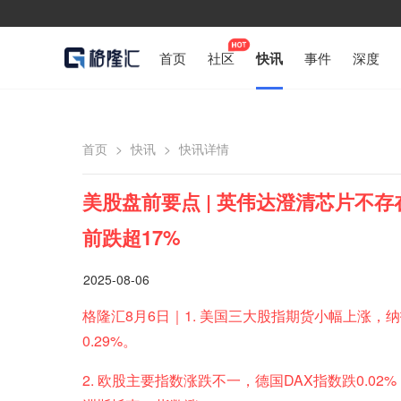
首页
社区
快讯
事件
深度
首页
>
快讯
>
快讯详情
美股盘前要点 | 英伟达澄清芯片不
前跌超17%
2025-08-06
格隆汇8月6日｜1. 美国三大股指期货小幅上涨，纳指
0.29%。
2. 欧股主要指数涨跌不一，德国DAX指数跌0.02%