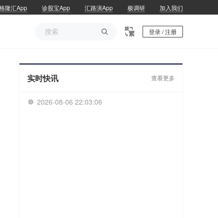
格隆汇App
诊股宝App
汇路演App
极调研
加入我们

登录 / 注册
实时快讯
查看更多
2026-08-06 22:03:07
