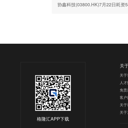
协鑫科技(03800.HK)7月22日耗
关
关于
人才
免责
客户
关于
关于
格隆汇APP下载