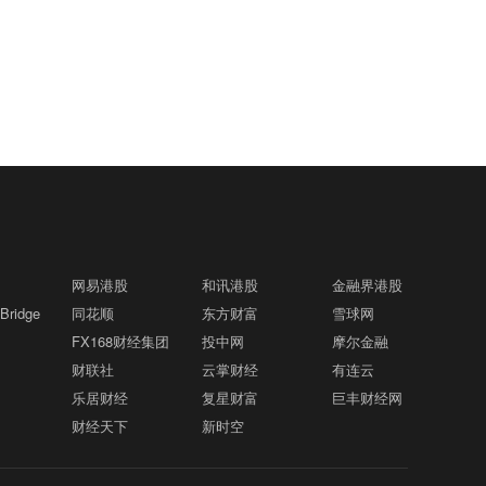
网易港股
和讯港股
金融界港股
ridge
同花顺
东方财富
雪球网
FX168财经集团
投中网
摩尔金融
财联社
云掌财经
有连云
乐居财经
复星财富
巨丰财经网
财经天下
新时空