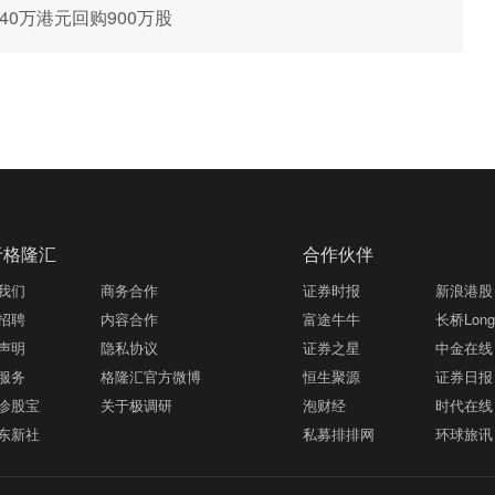
资540万港元回购900万股
于格隆汇
合作伙伴
我们
商务合作
证券时报
新浪港股
招聘
内容合作
富途牛牛
长桥LongB
声明
隐私协议
证券之星
中金在线
服务
格隆汇官方微博
恒生聚源
证券日报
诊股宝
关于极调研
泡财经
时代在线
东新社
私募排排网
环球旅讯