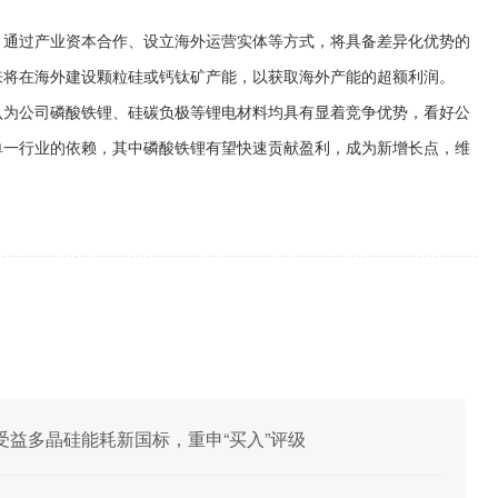
通过产业资本合作、设立海外运营实体等方式，将具备差异化优势的
来将在海外建设颗粒硅或钙钛矿产能，以获取海外产能的超额利润。
为公司磷酸铁锂、硅碳负极等锂电材料均具有显着竞争优势，看好公
单一行业的依赖，其中磷酸铁锂有望快速贡献盈利，成为新增长点，维
益多晶硅能耗新国标，重申“买入”评级