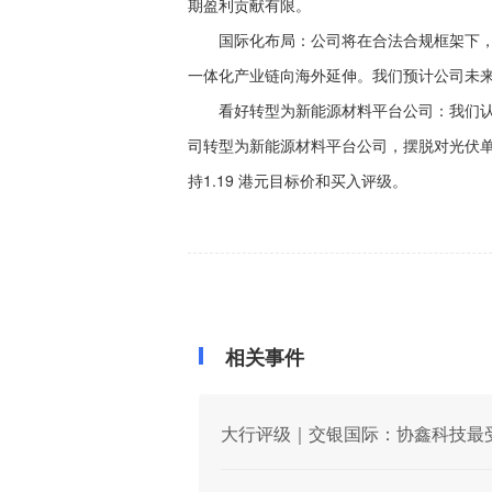
期盈利贡献有限。
国际化布局：公司将在合法合规框架下，
一体化产业链向海外延伸。我们预计公司未
看好转型为新能源材料平台公司：我们认
司转型为新能源材料平台公司，摆脱对光伏
持1.19 港元目标价和买入评级。
相关事件
大行评级｜交银国际：协鑫科技最受