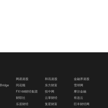
网易港股
和讯港股
金融界港股
ridge
同花顺
东方财富
雪球网
FX168财经集团
投中网
摩尔金融
财联社
云掌财经
有连云
乐居财经
复星财富
巨丰财经网