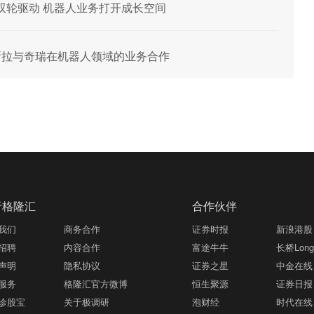
部件双轮驱动 机器人业务打开成长空间
与特斯拉与奇瑞在机器人领域的业务合作
于格隆汇
合作伙伴
我们
商务合作
证券时报
新浪港股
招聘
内容合作
富途牛牛
长桥LongB
声明
隐私协议
证券之星
中金在线
服务
格隆汇官方微博
恒生聚源
证券日报
诊股宝
关于极调研
泡财经
时代在线