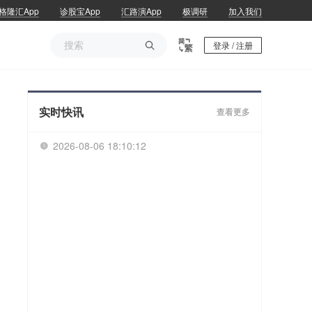
格隆汇App
诊股宝App
汇路演App
极调研
加入我们

登录 / 注册
实时快讯
查看更多
2026-08-06 18:10:12
