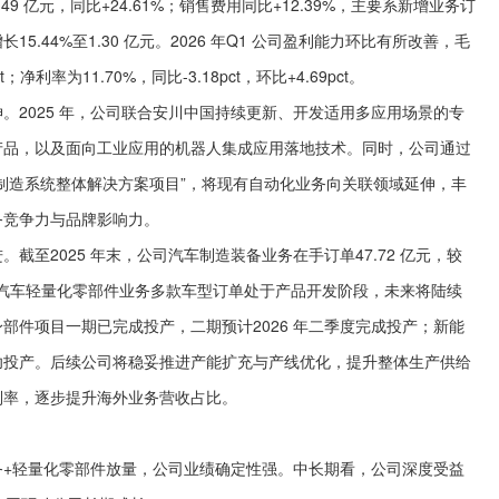
 亿元，同比+24.61%；销售费用同比+12.39%，主要系新增业务订
.44%至1.30 亿元。2026 年Q1 公司盈利能力环比有所改善，毛
ct；净利率为11.70%，同比-3.18pct，环比+4.69pct。
2025 年，公司联合安川中国持续更新、开发适用多应用场景的专
产品，以及面向工业应用的机器人集成应用落地技术。同时，公司通过
制造系统整体解决方案项目”，将现有自动化业务向关联领域延伸，丰
务竞争力与品牌影响力。
2025 年末，公司汽车制造装备业务在手订单47.72 亿元，较
长。汽车轻量化零部件业务多款车型订单处于产品开发阶段，未来将陆续
部件项目一期已完成投产，二期预计2026 年二季度完成投产；新能
功投产。后续公司将稳妥推进产能扩充与产线优化，提升整体生产供给
制率，逐步提升海外业务营收占比。
轻量化零部件放量，公司业绩确定性强。中长期看，公司深度受益