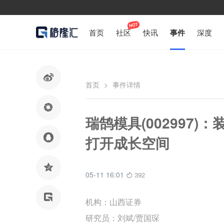
首页
社区
快讯
事件
深度

首页
>
事件详情

瑞鹄模具(002997

打开成长空间

05-11 16:01
392

机构：山西证券
研究员：刘斌/贾国琛