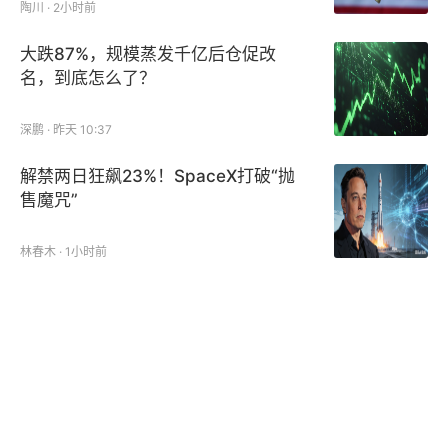
陶川 · 2小时前
大跌87%，规模蒸发千亿后仓促改
名，到底怎么了？
深鹏 · 昨天 10:37
解禁两日狂飙23%！SpaceX打破“抛
售魔咒”
林春木 · 1小时前