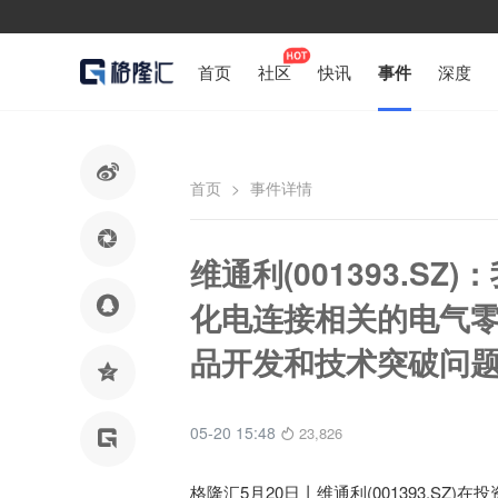
首页
社区
快讯
事件
深度

首页
>
事件详情

维通利(001393.S

化电连接相关的电气
品开发和技术突破问

05-20 15:48
23,826

格隆汇5月20日丨
维通利(001393.S