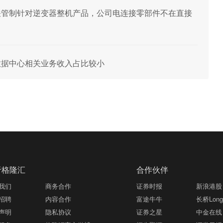
本次相关管制针对逆变器整机产品，公司电连接零部件不在直接
前，数据中心相关业务收入占比较小
于格隆汇
合作伙伴
我们
商务合作
证券时报
新浪港股
招聘
内容合作
富途牛牛
长桥LongB
声明
隐私协议
证券之星
中金在线