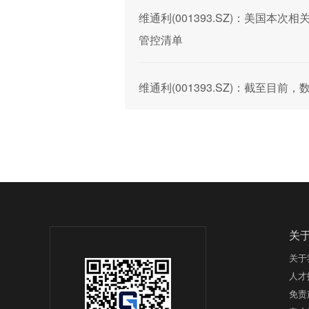
维通利(001393.SZ)：美国
管控清单
维通利(001393.SZ)：截至目
关
关于
人才
免责