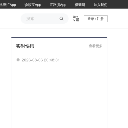
格隆汇App
诊股宝App
汇路演App
极调研
加入我们

登录 / 注册
实时快讯
查看更多
2026-08-06 20:48:31
