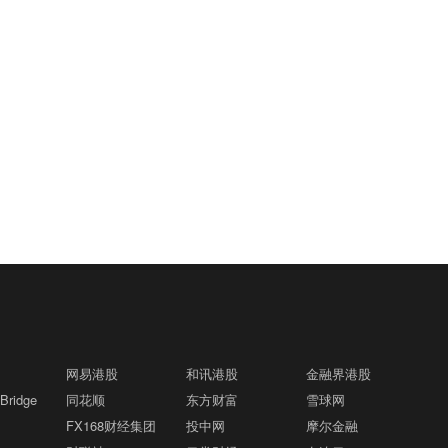
网易港股
和讯港股
金融界港股
ridge
同花顺
东方财富
雪球网
FX168财经集团
投中网
摩尔金融