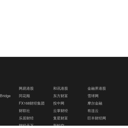
网易港股
和讯港股
金融界港股
ridge
同花顺
东方财富
雪球网
FX168财经集团
投中网
摩尔金融
财联社
云掌财经
有连云
乐居财经
复星财富
巨丰财经网
财经天下
新时空