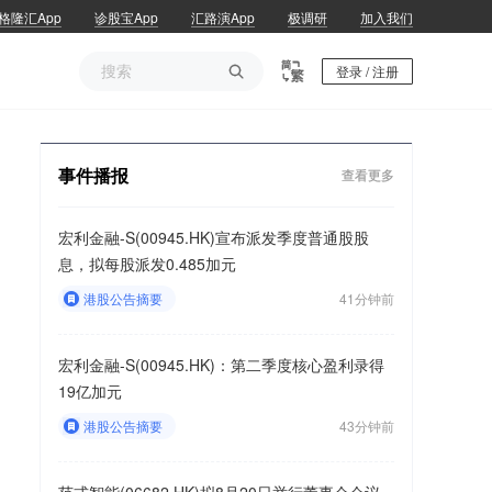
格隆汇App
诊股宝App
汇路演App
极调研
加入我们

登录 / 注册
事件播报
查看更多
宏利金融-S(00945.HK)宣布派发季度普通股股
息，拟每股派发0.485加元
港股公告摘要
41分钟前
宏利金融-S(00945.HK)：第二季度核心盈利录得
19亿加元
港股公告摘要
43分钟前