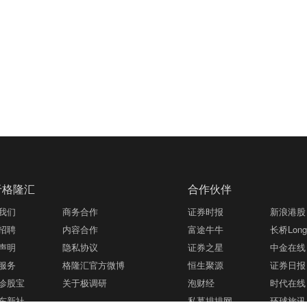
于格隆汇
合作伙伴
我们
商务合作
证券时报
新浪港股
招聘
内容合作
富途牛牛
长桥LongB
声明
隐私协议
证券之星
中金在线
服务
格隆汇官方微博
恒生聚源
证券日报
诊股宝
关于极调研
泡财经
时代在线
东新社
私募排排网
环球旅讯