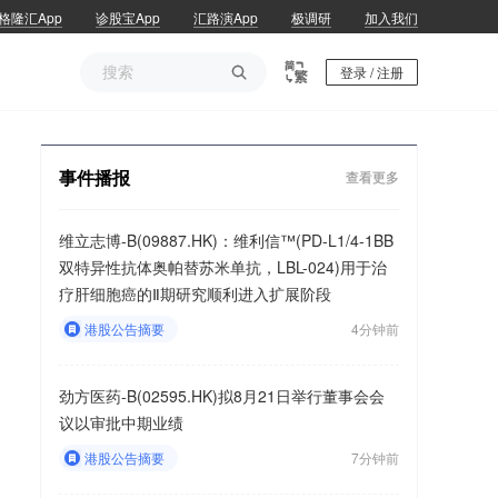
格隆汇App
诊股宝App
汇路演App
极调研
加入我们

登录 / 注册
事件播报
查看更多
维立志博-B(09887.HK)：维利信™(PD-L1/4-1BB
双特异性抗体奥帕替苏米单抗，LBL-024)用于治
疗肝细胞癌的Ⅱ期研究顺利进入扩展阶段
港股公告摘要
4分钟前
劲方医药-B(02595.HK)拟8月21日举行董事会会
议以审批中期业绩
港股公告摘要
7分钟前