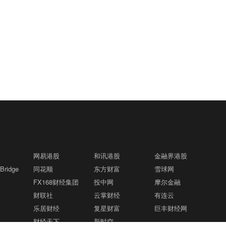
网易港股
和讯港股
金融界港股
ridge
同花顺
东方财富
雪球网
FX168财经集团
投中网
摩尔金融
财联社
云掌财经
有连云
乐居财经
复星财富
巨丰财经网
财经天下
新时空