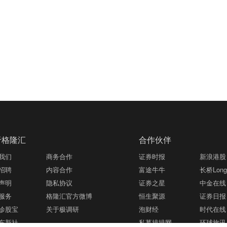
于格隆汇
合作伙伴
我们
商务合作
证券时报
新浪港股
招聘
内容合作
富途牛牛
长桥LongB
声明
隐私协议
证券之星
中金在线
服务
格隆汇官方微博
恒生聚源
证券日报
诊股宝
关于极调研
泡财经
时代在线
东新社
私募排排网
环球旅讯