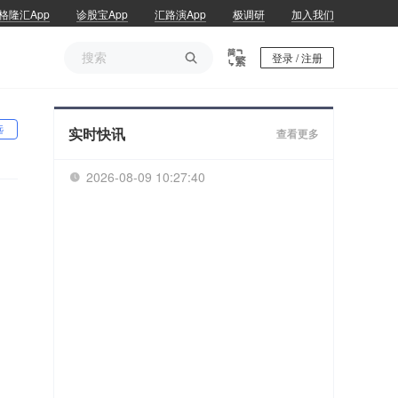
格隆汇App
诊股宝App
汇路演App
极调研
加入我们

登录 / 注册
选
实时快讯
查看更多
2026-08-09 10:27:41
