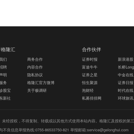
于格隆汇
合作伙伴
我们
商务合作
证券时报
新浪港股
招聘
内容合作
富途牛牛
长桥LongB
声明
隐私协议
证券之星
中金在线
服务
格隆汇官方微博
恒生聚源
证券日报
诊股宝
关于极调研
泡财经
时代在线
东新社
私募排排网
环球旅讯
未经授权，不得复制、转载或以其他方式使用本站内容。格隆汇及授权的第
不良信息举报热线:0755-86533750-821 举报邮箱:service@gelonghui.com