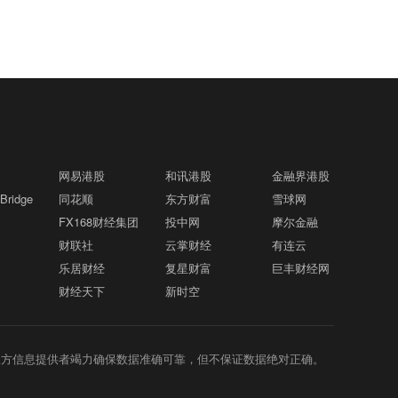
网易港股
和讯港股
金融界港股
ridge
同花顺
东方财富
雪球网
FX168财经集团
投中网
摩尔金融
财联社
云掌财经
有连云
乐居财经
复星财富
巨丰财经网
财经天下
新时空
三方信息提供者竭力确保数据准确可靠，但不保证数据绝对正确。