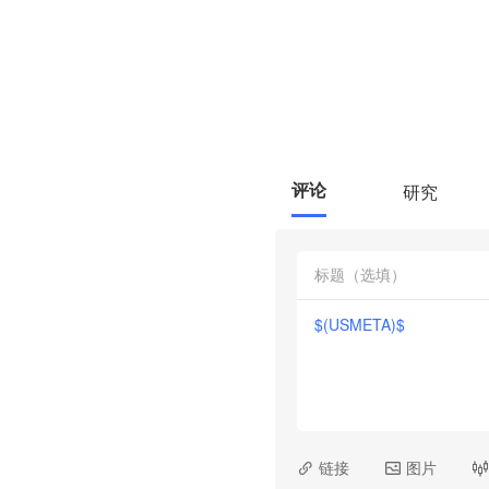
评论
研究
$(USMETA)$

链接

图片
