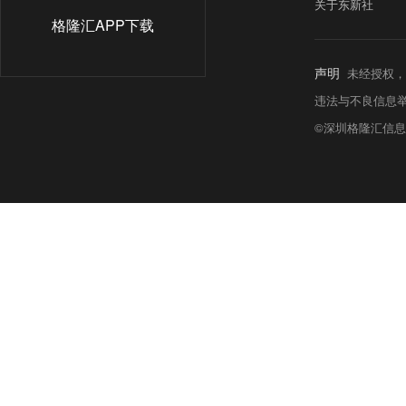
关于东新社
格隆汇APP下载
声明
未经授权，
违法与不良信息举报热线:
©深圳格隆汇信息科