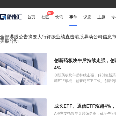
首页
社区
快讯
事件
深度
主题
专
全部
港股公告摘要
大行评级
业绩直击
港股异动
公司信息
美股异动
创新药板块午后持续走强，创新
4%
创新药板块午后持续走强，科创创新药E
药ETF摩根、创新药ETF工银、创新药
ETF
成长ETF、通信ETF涨超4
A股主要指数早盘震荡走高，截至午间收盘，