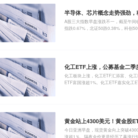
半导体、芯片概念走势强劲，科
A股三大指数早盘涨跌不一，截至午间收盘，
指跌0.67%，北证50跌0.38%，科创
化工ETF上涨，公募基金二
化工板块上涨，化工ETF汇添富、化工E
ETF富国涨超1%。化工ETF嘉实化
盐湖
黄金站上4300美元！黄金股E
今日亚洲早盘，现货黄金向上突破4300
涨超1％。隔夜金价更是经历了暴涨行情，