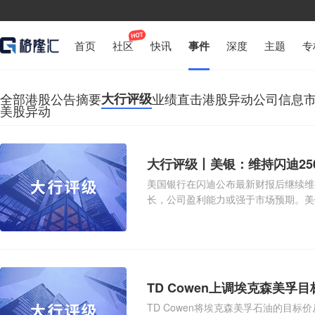
首页
社区
快讯
事件
深度
主题
专
全部
港股公告摘要
大行评级
业绩直击
港股异动
公司信息
美股异动
大行评级丨美银：维持闪迪25
美国银行在闪迪公布最新财报后继续维
长，公司盈利能力或强于市场预期。美银
于2027年预期
TD Cowen上调埃克森美孚目
TD Cowen将埃克森美孚石油的目标价