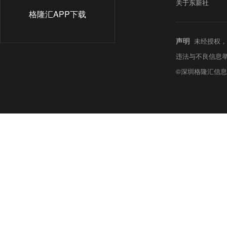
关于东新社
格隆汇APP下载
声明
未经授权，
违法与不良信息举报热线:
©深圳格隆汇信息科