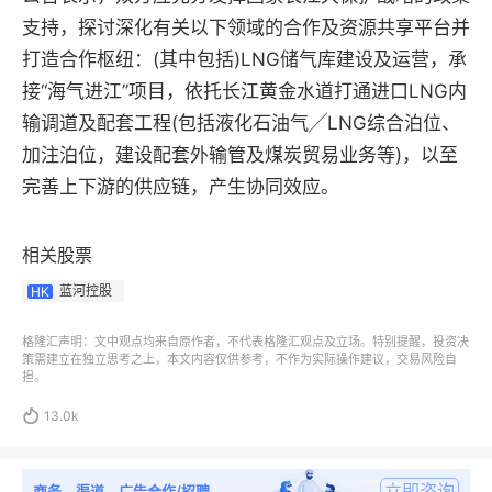
支持，探讨深化有关以下领域的合作及资源共享平台并
打造合作枢纽：(其中包括)LNG储气库建设及运营，承
接“海气进江”项目，依托长江黄金水道打通进口LNG内
输调道及配套工程(包括液化石油气╱LNG综合泊位、
加注泊位，建设配套外输管及煤炭贸易业务等)，以至
完善上下游的供应链，产生协同效应。
相关股票
蓝河控股
HK
格隆汇声明：文中观点均来自原作者，不代表格隆汇观点及立场。特别提醒，投资决
策需建立在独立思考之上，本文内容仅供参考，不作为实际操作建议，交易风险自
担。

13.0k
立即咨询
商务、渠道、广告合作/招聘