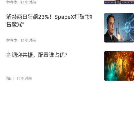
林春木 · 14小时前
解禁两日狂飙23%！SpaceX打破“抛
售魔咒”
林春木 · 14小时前
金铜迎共振，配置谁占优？
陶川 · 12小时前