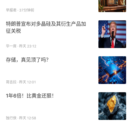
早报君 · 37分钟前
特朗普宣布对多晶硅及其衍生产品加
征关税
华一席 · 昨天 23:12
存储，真见顶了吗？
哥吉拉 · 昨天 12:01
1年6倍！比黄金还狠！
独行侠 · 昨天 12:58