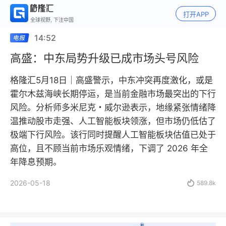
打开APP
全球视野, 下注中国
14:52
高盛：中东局势升级已成市场头号风险
格隆汇5月18日｜高盛警示，中东冲突再度激化，或是
霍尔木兹海峡长期停运，是当前金融市场最突出的下行
风险。分析师多米尼克・威尔逊表示，地缘紧张情绪降
温推动股市走强、人工智能板块领涨，但市场仍低估了
极端下行风险。该行同时提醒人工智能板块估值已处于
高位，且不顾当前市场乐观情绪，下调了 2026 年全
年降息预期。
2026-05-18

589.8k