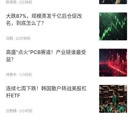
默德君 · 2分钟前
大跌87%，规模蒸发千亿后仓促改
名，到底怎么了？
深鹏 · 22分钟前
高盛“点火”PCB赛道！产业链谁最受
益？
林春木 · 1小时前
连续七周下跌！韩国散户转战美股杠
杆ETF
白野橘 · 3小时前