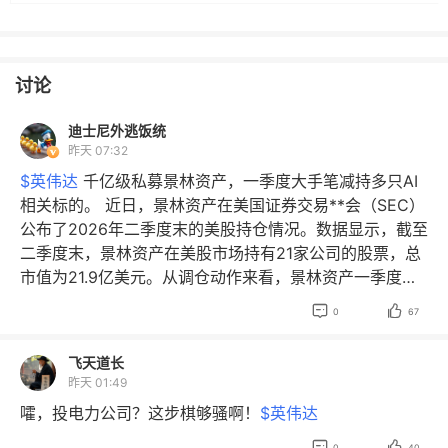
讨论
迪士尼外逃饭统
昨天 07:32
$英伟达
千亿级私募景林资产，一季度大手笔减持多只AI
相关标的。 近日，景林资产在美国证券交易**会（SEC）
公布了2026年二季度末的美股持仓情况。数据显示，截至
二季度末，景林资产在美股市场持有21家公司的股票，总
市值为21.9亿美元。从调仓动作来看，景林资产一季度大
手笔减仓了英特尔、谷歌-A等标的，并果断清仓了英伟


0
67
达、亚马逊等标的。 在二季度末，景林资产系统性降低了
前期依靠价格上涨推动业绩暴增的一批公司，同时适当买
飞天道长
回了上半年跌幅比较大的一些有护城河和估值安全边际的
昨天 01:49
公司，尤其是一些中国之前被忽略的拥有充足竞争壁垒的
嚯，投电力公司？这步棋够骚啊！
$英伟达
细分行业龙头企业。景林资产目前配置重点分布在三个方
向：一是半导体和AI基础设施中被低估的企业，二是当下


0
40