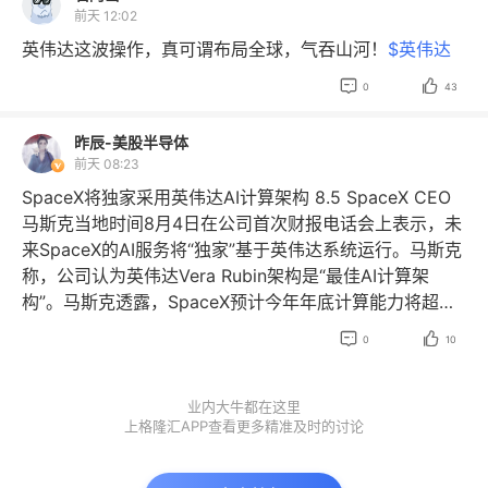
亿欧元，市场预期26.4亿欧元。 阿斯麦首席执行官克里斯
美元COMEX黄金期货突破4400美元现货白银涨超5%，
前天 12:02
托夫·富凯（Christophe Fouquet）在财报声明中表示，
纳指期货涨1.24%，美元指数大跌至99.41交易员迅速下调
英伟达这波操作，真可谓布局全球，气吞山河！
$英伟达
旺盛的终端市场需求促使客户加大资本开支，从今年开
加息押注，降息预期急剧升温。 但真正有意思的是——为
始，市场的设备需求大幅增加。基于此，阿斯麦也在同步


0
43
什么偏偏是现在？你有没有发现一个规律？科技股涨→放
扩充产能、扩招团队，以便持续为客户提供支撑。 景林资
加息预期。前阵子中韩股市疯涨，美国全在吹加息。慢牛
产二季度建仓的另一家公司，则是数字新基建龙头企业
昨辰-美股半导体
就是这么压出来的，顺便稳美元、砸黄金。 科技股跌→放
——世纪互联。 据悉，世纪互联致力于为客户提供业界领
前天 08:23
降息预期。最近全球股市回调，美国立马改口。霍尔木兹
先的数据中心、智算中心（AIDC）、网络以及基于数据中
不打了，油价下来了，就业数据也“恰好”做差了。 霍尔木
SpaceX将独家采用英伟达AI计算架构 8.5 SpaceX CEO
心的云计算交换连接、混合交付等云计算综合服务及解决
兹海峡开开关关当辅助。别人用万亿资金托市，反复做
马斯克当地时间8月4日在公司首次财报电话会上表示，未
方案，打造具有核心技术、超大规模运营能力、高附加值
T。老美全靠用嘴喊操纵预期，全程0成本。 3、美国真正
来SpaceX的AI服务将“独家”基于英伟达系统运行。马斯克
的数字基础设施运营平台。
看重的是什么？股市，尤其是科技股。它的目标就两个：
称，公司认为英伟达Vera Rubin架构是“最佳AI计算架
涨，但要慢慢涨跌，但不能崩盘 所有操作——加息预期、
构”。马斯克透露，SpaceX预计今年年底计算能力将超过
降息预期、地缘政治放风、就业数据“调整”——都是在为
2吉瓦（GW），明年底前将接近10吉瓦。同时，公司计划


0
10
这个目标服务。在预期管理这方面，老美真是老祖宗。 非
在地面和太空端部署英伟达Vera Rubin NVL72机架级系
农数据差→降息预期升温→美元走弱、黄金走强。对于A
统，并将其用于“Starmind”卫星项目，预计明年开始发射
股和港股投资者来说，美元走弱意味着资金回流新兴市场
相关卫星。
$SpaceX
$英伟达
业内大牛都在这里
上格隆汇APP查看更多精准及时的讨论
的概率增加。 但别高兴太早。预期可以随时反转。下个月
数据“修正”一下，口风再转一转，剧本随时可以重写。看
懂这层游戏规则，比猜对一个月的数据更重要。美国玩的