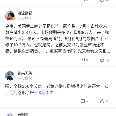
中国先进制造业和科技服务类公司，三是偏防守的贵金属
和资源类对冲资产。 前十大重仓股“大瘦身” 美国证券交易
清流财记
**会公开资料显示，截至二季度末，景林资产美股持仓的
前天 13:54
前十大重仓股分别为谷歌-A、英特尔、拼多多、满帮集
今晚，美国劳工统计局扔出了一颗炸弹。7月非农就业人
团、**控股、网易、亚朵、QFIN HOLDINGS INC、苹果
数净减少2.3万人。市场预期是多少？增加8万人。差了整
和台积电。 对比一季度末的重仓股名单来看，景林资产的
整10万人。 这还不是最离谱的。5月和6月的数据合计下
前十大重仓股大幅“瘦身”。 具体来看，截至二季度末，景
修了10.3万人。也就是说，之前大家以为就业市场还不
林资产持有谷歌-A 181万股，相较于一季度末大手笔减持1
错，结果全是错觉。 1、数据有多“假”？先来看看这份报告
11万股。同期，景林资产还减持英特尔417万股，减持网易
的细节：失业率从4.2%降到4.1%——看起来不错对吧？但


0
34
259万股，同时直接清空了一季度末位列其前十大重仓股
背后是26.4万人退出了劳动力市场。劳动参与率跌到61.
的英伟达、亚马逊和脸书母公司Meta。 持仓出现两个“新
4%，剔除疫情年份，这是1976年以来最低。 地方政府教
别来无恙
面孔” 值得注意的是，从景林资产二季度末美股持仓新面
育行业减少5万个岗位。零售贸易减少1.9万。金融活动减
前天 12:02
孔来看，尽管减持了多只AI相关标的，但其对AI产业链依
少1.4万，自2025年5月以来累计减少12.1万人。医疗保健
旧高度关注，只是方向发生了变化。 数据显示，截至今年
嚯，全球350个节点！老黄这供应链铺得比煎饼还大，云
虽然新增了2.2万，但增速已经低于过去12个月的平均水
二季度末，景林资产持有光刻机巨头阿斯麦7070股，期末
厂商们卷麻了吧？
$英伟达
平。 薪资方面，平均时薪环比只涨了2美分。说白了——
持股市值为1406.5万美元。 据公开资料，二季度阿斯麦实
就业在缩、人在退、工资不涨。除了通胀还在高位，经济


0
23
现净销售额93.3亿欧元（上季度为88亿欧元）；实现营业
降温的信号已经非常明显了。 2、市场反应：黄金狂飙，
利润34.6亿欧元，市场预期30.7亿欧元；实现净利润29.2
美股期指拉升。数据一出：现货黄金涨超3%，突破4370
石阿当