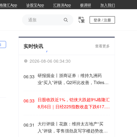
格隆汇App
诊股宝App
汇路演App
极调研
加入我们
通胀

登录 / 注册
通胀
选
实时快讯
查看更多
2026-08-06 06:34:31

研报掘金丨浙商证券：维持九洲药
06:33
业“买入”评级，Q2环比改善，Tides业
务加速推进格隆汇8月6日｜浙商证券
研报指出，九洲药业Q2环比改善，Tid
日股收跌近1%，铠侠大跌超9%格隆汇
06:33
es业务加速推进。上半年归母净利润
8月6日｜日经225指数收盘下跌617.1
3.87亿元（YOY-26.33%），Q2实现
8点，跌幅0.93%，报65683.26点；铠
归母净利润2.15亿元（YOY-21.88%，
侠跌超9%。
大行评级丨花旗：维持太古地产“买
QOQ+25.12%）。TIDES业务作为公
06:31
入”评级，零售强劲及写字楼趋势改善
司未来发展的重心之一，TIDES业务