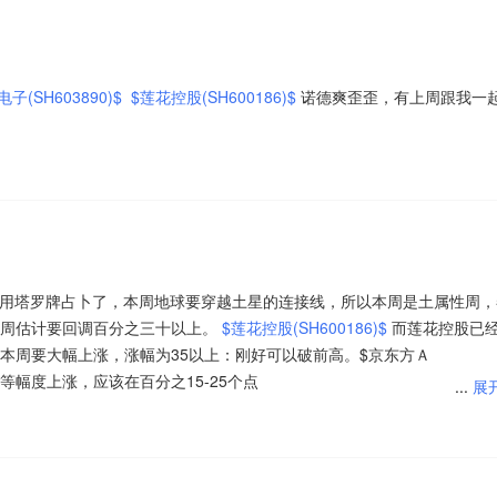
子(SH603890)$
$莲花控股(SH600186)$
诺德爽歪歪，有上周跟我一
用塔罗牌占卜了，本周地球要穿越土星的连接线，所以本周是土属性周，
周估计要回调百分之三十以上。
$莲花控股(SH600186)$
而莲花控股已
本周要大幅上涨，涨幅为35以上：刚好可以破前高。$京东方Ａ
周中等幅度上涨，应该在百分之15-25个点
...
展