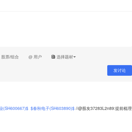
股票/组合
@
用户
选择题材
发讨论
(SH600667)$
$春秋电子(SH603890)$
//@股友37283L2n89:提前梳