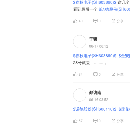
$春秋电子(SH603890)$
这几个
看到最后一个
$诺德股份(SH600
40
0
分享
于骥
06-17 06:12
$春秋电子(SH603890)$
$金安国
28号就去，........，
34
0
分享
鄞访南
06-16 03:52
$诺德股份(SH600110)$
$莲花控
57
0
分享