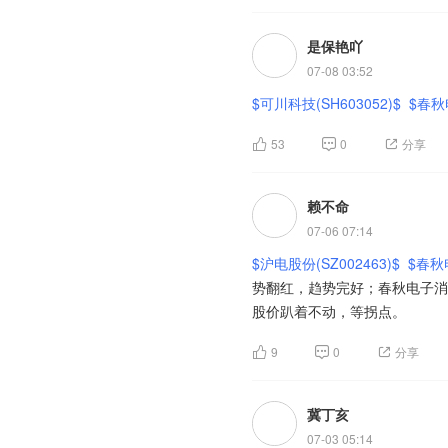
是保艳吖
07-08 03:52
$可川科技(SH603052)$
$春秋电
53
0
分享
赖不命
07-06 07:14
$沪电股份(SZ002463)$
$春秋电
势翻红，趋势完好；春秋电子消
股价趴着不动，等拐点。
9
0
分享
冀丁亥
07-03 05:14