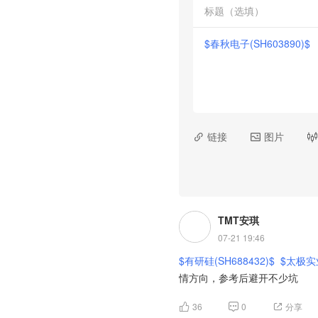
$春秋电子(SH603890)$

链接

图片

TMT安琪
07-21 19:46
$有研硅(SH688432)$
$太极实业
情方向，参考后避开不少坑
36
0
分享