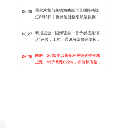
格隆汇8月6日｜花旗发表报告指，太
增长强劲。2026H1TIDES业务在手订
古地产上半年经常性基础盈利同比升3
单金额同比增长32%，新增项目17
霍尔木兹与曼德海峡航运量骤降格隆
06:29
6%至46.61亿港元，基础盈利同比升1
个。公司产能快速扩张，固相合成多
汇8月6日｜据路透社援引航运数据，
1%至49亿港元，包括发展物业入账12
肽产能同比增长300%，液相合成多肽
周三曼德海峡和霍尔木兹海峡的交通
亿港元，主要来自深水湾道6号两座独
产能达到吨级/年。小分子CDMO截至
量较前一日大幅下降。海事数据追踪
研报掘金丨国海证券：首予易德龙“买
立屋出售。内地零售租金收入同比升1
06:27
2026H1，公司承接的原料药CDMO项
机构Kpler的数据显示，周三仅有两艘
入”评级，工控、通讯有望快速增长格
4%至29.98亿港元，香港零售租金收
目中，已上市项目44个，III期临床至
船通过霍尔木兹海峡，低于前一天的8
隆汇8月6日｜国海证券研报指出，易
入同比升2%至11.96亿港元，香港写
上市前阶段项目99个，早期临床阶段
艘。在伊朗战争于2月开始之前，每天
德龙工控、通讯有望快速增长，积极
字楼租金收入大致持平于24.49亿港
项目1224个。看好公司原料药及中间
图解丨2025年以来多种关键矿物价格
约有130至140艘船只通过该水道。在
06:25
打造新增长曲线。公司长期深耕柔性
元。期内派息每股0.37港元，同比升
体业务企稳回升，CDMO业务项目数
上涨：钨价暴涨622%，锂价翻倍格隆
曼德海峡方面，Kpler数据显示，周三
电子制造服务，正加速从传统电子制
6%。该行维持对其“买入”评级，目标
量持续增长、Tides业务加速推进、全
汇8月6日｜根据国际能源署(IEA)《20
仅有一艘货运船通过该海峡，该船为
造服务商向“研发-制造-服务”一体化的
价28.8港元。
球化布局持续深化，维持“买入”评级。
26年全球关键矿物展望》的数据，由
悬挂巴哈马旗的干散货船，远低于前
美军首次在韩实施自杀式FPV无人机
系统方案解决商转型，公司持续拓宽
06:23
于出口限制及供应链高度集中，多种
一天的20艘。此前，与伊朗关系密切
实弹演习格隆汇8月6日丨美国海军陆
能力边界，产品类型从PCBA拓展到电
关键矿物价格急剧上涨。钨的表现尤
的胡塞武装于7月20日在红海对沙特实
战队5日在韩国京畿道抱川市的驻韩美
机、电驱、电控、IOT、HMI等产品，
为突出，2025年1月至2026年4月期间
施海上封锁，以回应“沙特对也门实施
军罗德里格斯射击场实施自杀式FPV
部件从电子元件扩展到结构、注塑等
韩国官员：面对竞争，韩国正努力保
价格暴涨622%。钨被广泛应用于切削
06:19
的围困”。沙特方面否认了这一说法。
无人机实弹射击演习。这是美军首次
多种类型，产品的价值量有所提升。
持芯片行业优势格隆汇8月6日丨韩国
工具、航空航天部件、电子产品和国
在宣布封锁前的一周，平均每天约有4
在韩国实施并向媒体公开该演习。
液冷趋势带动EC风机需求增加，北美
产业通商资源部长官金正宽表示，除
防领域。钨价的涨幅是排名第二的钽
1艘船只通过这一关键航运瓶颈。
产能及时响应客户。AI基建带动服务
非韩国帮助芯片制造商加快投资，否
的三倍多。 电池材料价格回升，钴和
研报掘金丨国盛证券：天士力业绩稳
06:19
器需求增长，通讯业务有望保持快速
则将面临失去半导体行业优势的风
锂的价格分别上涨134%和108%。IEA