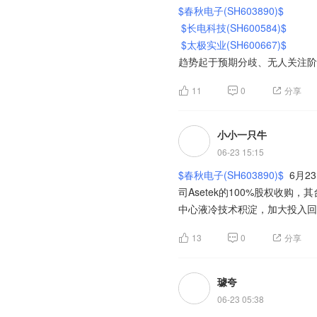
$春秋电子(SH603890)$
$长电科技(SH600584)$
$太极实业(SH600667)$
趋势起于预期分歧、无人关注阶
段。望周知
11
0
分享
小小一只牛
06-23 15:15
$春秋电子(SH603890)$
6月2
司Asetek的100%股权收购
中心液冷技术积淀，加大投入回
13
0
分享
璩夸
06-23 05:38