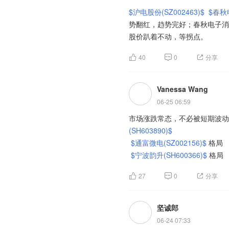
$沪电股份(SZ002463)$
$春秋电
势翻红，趋势完好；春秋电子消
股价趴着不动，等拐点。
40
0
分享
Vanessa Wang
06-25 06:59
市场涨跌常态，不必被短期波动
(SH603890)$
$通富微电(SZ002156)$
格局
$宁波韵升(SH600366)$
格局
振华股份，落袋为安
27
0
分享
坚诚郎
06-24 07:33