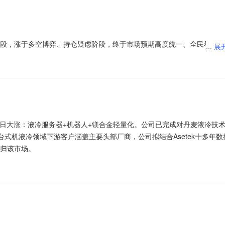
段，涨于多空博弈、持仓疑虑阶段，终于市场预期高度统一、全民看多阶
...
展
3日大涨：液冷服务器+机器人+镁合金轻量化。公司已完成对丹麦液冷技
，其台式机液冷领域下游客户涵盖主要头部厂商，公司拟结合Asetek十多年数
归该市场。