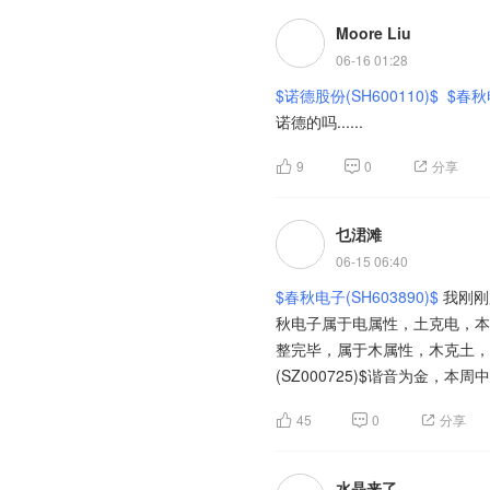
Moore Liu
06-16 01:28
$诺德股份(SH600110)$
$春秋电
诺德的吗......
9
0
分享
乜涒滩
06-15 06:40
$春秋电子(SH603890)$
我刚刚
秋电子属于电属性，土克电，本
整完毕，属于木属性，木克土，
(SZ000725)$谐音为金，本
45
0
分享
水晶来了