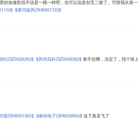
票的加速阶段不说是一模一样吧，也可以说是别无二致了。可惜我从第一
110)$
$黄河旋风(SH600172)$
纪(SZ002636)$
$风华高科(SZ000636)$
拿不住啊，决定了，找个班
股(SH600186)$
$春秋电子(SH603890)$
这下真卖飞了