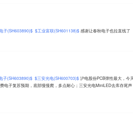
子(SH603890)$
$工业富联(SH601138)$
感谢让春秋电子也拉直线了
子(SH603890)$
$三安光电(SH600703)$
沪电股份PCB弹性最大，今
费电子复苏预期，底部慢慢爬，多点耐心；三安光电MiniLED去库存尾声