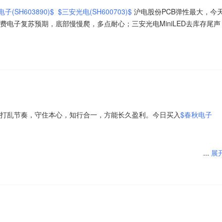
子(SH603890)$
$三安光电(SH600703)$
沪电股份PCB弹性最大，今
费电子复苏预期，底部慢慢爬，多点耐心；三安光电MiniLED去库存尾声
打乱节奏，守住本心，知行合一，方能长久盈利。今日买入
$春秋电子
...
展