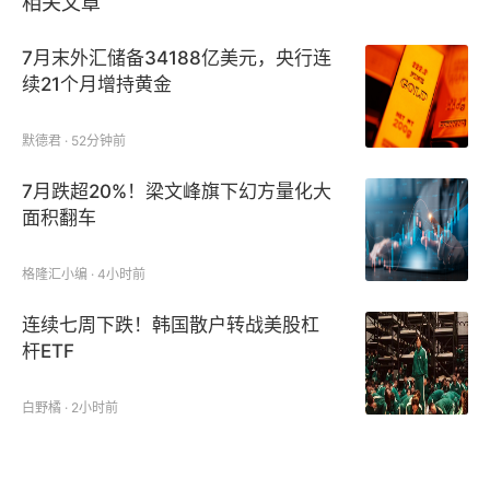
相关文章
7月末外汇储备34188亿美元，央行连
续21个月增持黄金
默德君 · 52分钟前
7月跌超20%！梁文峰旗下幻方量化大
面积翻车
格隆汇小编 · 4小时前
连续七周下跌！韩国散户转战美股杠
杆ETF
白野橘 · 2小时前