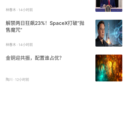
林春木 · 14小时前
解禁两日狂飙23%！SpaceX打破“抛
售魔咒”
林春木 · 14小时前
金铜迎共振，配置谁占优？
陶川 · 12小时前