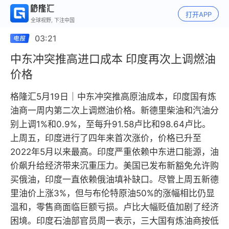
打开APP
全球视野, 下注中国
03:21
中东冲突推高进口成本 印度再次上调燃油
价格
格隆汇5月19日｜中东冲突推高原油成本，印度国有炼
油商一周内第二次上调燃油价格。新德里柴油和汽油分
别上调1%和0.9%，至每升91.58卢比和98.64卢比。
上周五，印度进行了四年来首次涨价，价格已升至
2022年5月以来最高。印度严重依赖中东进口能源，油
价飙升给经济带来沉重压力。美国已发布新豁免允许购
买俄油，印度一直依赖俄油填补缺口。尽管上周五新德
里油价上涨3%，但与布伦特原油50%的涨幅相比仍显
温和，零售商面临巨额亏损。卢比大幅贬值加剧了经济
困境。印度石油部官员周一表示，三大国有炼油商按低