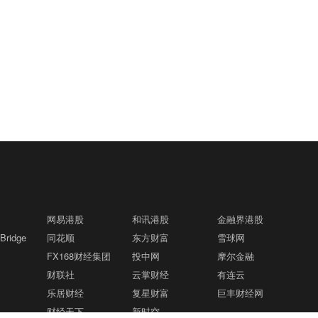
网易港股
和讯港股
金融界港股
ridge
同花顺
东方财富
雪球网
FX168财经集团
投中网
摩尔金融
财联社
云掌财经
有连云
乐居财经
复星财富
巨丰财经网
财经天下
新时空