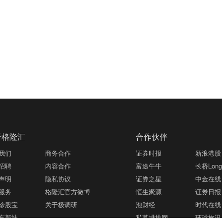
于格隆汇
合作伙伴
我们
商务合作
证券时报
新浪港股
招聘
内容合作
富途牛牛
长桥LongB
声明
隐私协议
证券之星
中金在线
服务
格隆汇官方微博
恒生聚源
证券日报
诊股宝
关于极调研
泡财经
时代在线
东新社
私募排排网
环球旅讯