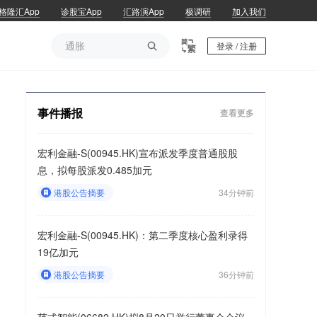
格隆汇App
诊股宝App
汇路演App
极调研
加入我们
通胀

登录 / 注册
通胀
事件播报
查看更多
宏利金融-S(00945.HK)宣布派发季度普通股股
息，拟每股派发0.485加元
港股公告摘要
34分钟前
宏利金融-S(00945.HK)：第二季度核心盈利录得
19亿加元
港股公告摘要
36分钟前