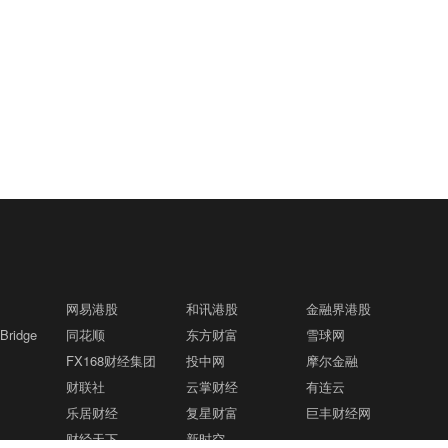
网易港股
和讯港股
金融界港股
ridge
同花顺
东方财富
雪球网
FX168财经集团
投中网
摩尔金融
财联社
云掌财经
有连云
乐居财经
复星财富
巨丰财经网
财经天下
新时空