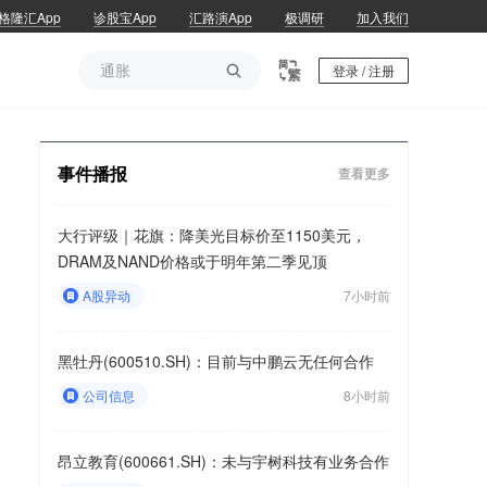
格隆汇App
诊股宝App
汇路演App
极调研
加入我们
通胀

登录 / 注册
通胀
事件播报
查看更多
大行评级｜花旗：降美光目标价至1150美元，
DRAM及NAND价格或于明年第二季见顶
A股异动
7小时前
黑牡丹(600510.SH)：目前与中鹏云无任何合作
公司信息
8小时前
昂立教育(600661.SH)：未与宇树科技有业务合作