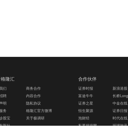
于格隆汇
合作伙伴
我们
商务合作
证券时报
新浪港股
招聘
内容合作
富途牛牛
长桥LongB
声明
隐私协议
证券之星
中金在线
服务
格隆汇官方微博
恒生聚源
证券日报
诊股宝
关于极调研
泡财经
时代在线
东新社
私募排排网
环球旅讯