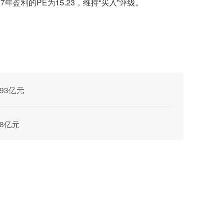
对应27年盈利的PE为15.23，维持“买入”评级。
.93亿元
.8亿元