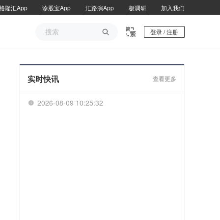
格隆汇App
诊股宝App
汇路演App
极调研
加入我们

登录 / 注册
实时快讯
查看更多
2026-08-09 10:25:32
