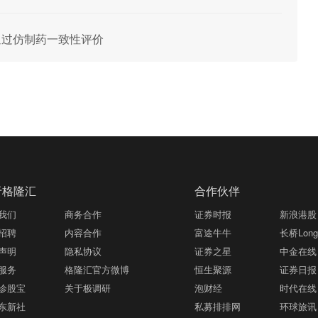
酯片通过仿制药一致性评价
于格隆汇
合作伙伴
我们
商务合作
证券时报
新浪港股
招聘
内容合作
富途牛牛
长桥LongB
声明
隐私协议
证券之星
中金在线
服务
格隆汇官方微博
恒生聚源
证券日报
诊股宝
关于极调研
泡财经
时代在线
东新社
私募排排网
环球旅讯