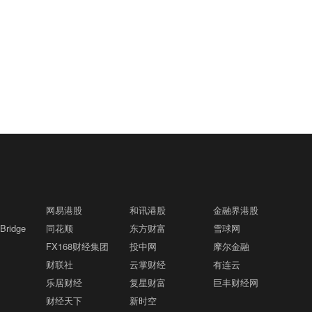
网易港股
和讯港股
金融界港股
ridge
同花顺
东方财富
雪球网
FX168财经集团
投中网
摩尔金融
财联社
云掌财经
有连云
乐居财经
复星财富
巨丰财经网
财经天下
新时空