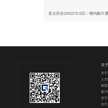
亚太药业(002370.SZ)：螺内
关
关于
人才
免责
客户
关于
关于