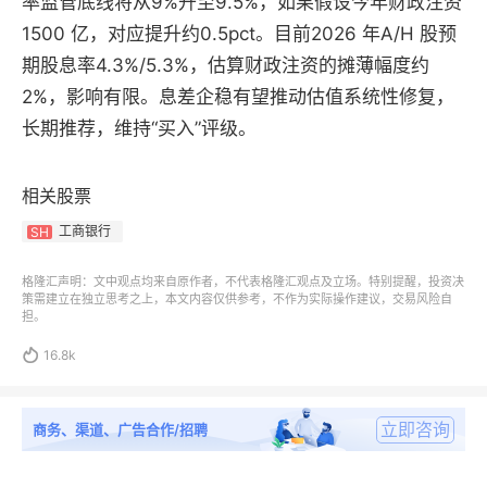
率监管底线将从9%升至9.5%，如果假设今年财政注资
1500 亿，对应提升约0.5pct。目前2026 年A/H 股预
期股息率4.3%/5.3%，估算财政注资的摊薄幅度约
2%，影响有限。息差企稳有望推动估值系统性修复，
长期推荐，维持“买入”评级。
相关股票
工商银行
SH
格隆汇声明：文中观点均来自原作者，不代表格隆汇观点及立场。特别提醒，投资决
策需建立在独立思考之上，本文内容仅供参考，不作为实际操作建议，交易风险自
担。

16.8k
立即咨询
商务、渠道、广告合作/招聘