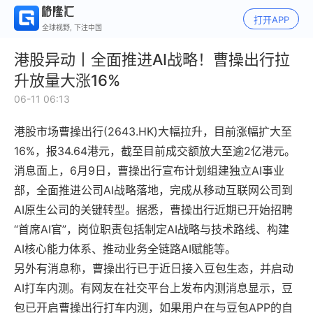
打开APP
全球视野, 下注中国
港股异动丨全面推进AI战略！曹操出行拉
升放量大涨16%
06-11 06:13
港股市场曹操出行(2643.HK)大幅拉升，目前涨幅扩大至
16%，报34.64港元，截至目前成交额放大至逾2亿港元。
消息面上，6月9日，曹操出行宣布计划组建独立AI事业
部，全面推进公司AI战略落地，完成从移动互联网公司到
AI原生公司的关键转型。据悉，曹操出行近期已开始招聘
“首席AI官”，岗位职责包括制定AI战略与技术路线、构建
AI核心能力体系、推动业务全链路AI赋能等。
另外有消息称，曹操出行已于近日接入豆包生态，并启动
AI打车内测。有网友在社交平台上发布内测消息显示，豆
包已开启曹操出行打车内测，如果用户在与豆包APP的自