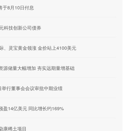
1”将于8月10日付息
0亿元科技创新公司债券
际、灵宝黄金领涨 金价站上4100美元
玛矿资源储量大幅增加 夯实远期量增基础
月14日举行董事会会议审批中期业绩
年预盈14亿美元 同比增长约169%
老挝勐康稀土项目