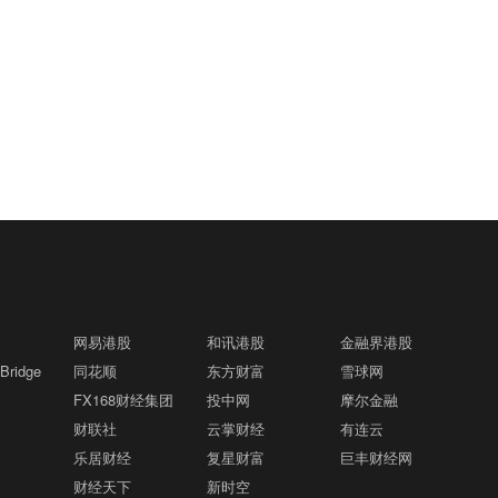
网易港股
和讯港股
金融界港股
ridge
同花顺
东方财富
雪球网
FX168财经集团
投中网
摩尔金融
财联社
云掌财经
有连云
乐居财经
复星财富
巨丰财经网
财经天下
新时空