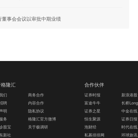
8日举行董事会会议以审批中期业绩
于格隆汇
合作伙伴
我们
商务合作
证券时报
新浪港股
招聘
内容合作
富途牛牛
长桥LongB
声明
隐私协议
证券之星
中金在线
服务
格隆汇官方微博
恒生聚源
证券日报
诊股宝
关于极调研
泡财经
时代在线
东新社
私募排排网
环球旅讯