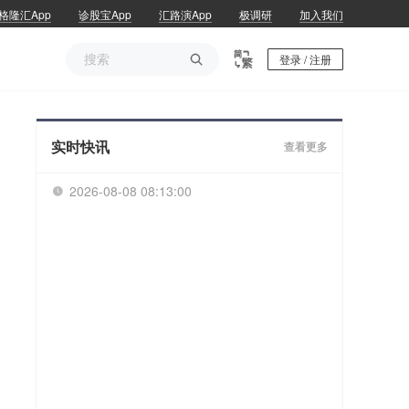
格隆汇App
诊股宝App
汇路演App
极调研
加入我们

登录 / 注册
实时快讯
查看更多
2026-08-08 08:13:00
