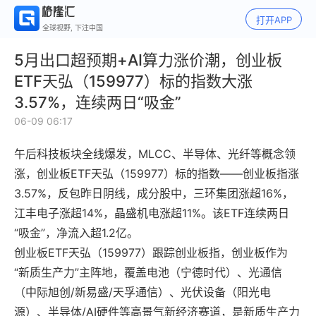
打开APP
全球视野, 下注中国
5月出口超预期+AI算力涨价潮，创业板
ETF天弘（159977）标的指数大涨
3.57%，连续两日“吸金”
06-09 06:17
午后科技板块全线爆发，MLCC、半导体、光纤等概念领
涨，创业板ETF天弘（159977）标的指数——创业板指涨
3.57%，反包昨日阴线，成分股中，三环集团涨超16%，
江丰电子涨超14%，晶盛机电涨超11%。该ETF连续两日
“吸金”，净流入超1.2亿。
创业板ETF天弘（159977）跟踪创业板指，创业板作为
“新质生产力”主阵地，覆盖电池（宁德时代）、光通信
（中际旭创/新易盛/天孚通信）、光伏设备（阳光电
源）、半导体/AI硬件等高景气新经济赛道，是新质生产力