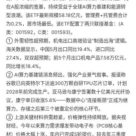
在A股浓缩的宽基，持续受益于全球AI算力基建和能源转
型浪潮。该ETF最新规模58.18亿元，管理费+托管费合计
为0.2%，居市场最低。该ETF配置了两只联接基金：(A
类：001592，C类：001593)。
① 外需韧性超预期，机电出口高增验证"制造出海"逻辑。
海关数据显示，中国5月出口同比19.4%、进口同比
27.4%，双双超预期；前5个月出口机电产品7.58万亿元，
同比增长18.4%。
② AI算力基建链消息频出，强化产业景气叙事。报道称
谷歌已向英特尔下达逾300万颗自研TPU芯片订单，计划
2028年前完成生产。亚马逊与康宁签署数十亿美元光纤协
议，康宁单日收涨5.6%——数据中心"连接瓶颈"正成为继
算力、存储之后第三个被重定价的核心环节。
③ 上游关键材料供需趋紧，价格弹性持续释放。据央视
财经，今年以来算力需求爆发带动电子布（PCB核心基
材）价格大幅上涨，年内已完成5轮提价，较去年三季度