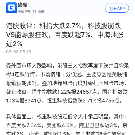
打开APP
全球视野, 下注中国
港股收评：科指大跌2.7%，科技股崩跌
VS能源股狂欢，百度跌超7%、中海油涨
近2%
06-08 08:19
受外围市场大跌影响，港股三大指数再度下跌并且均录
得4连跌行情，市场情绪十分低迷。主要原因是美联储
紧缩预期骤升，叠加地缘风险再度升级打压风险市场。
截止收盘，恒生指数跌1.22%报24657点，国企指数跌
1.13%报8341点，恒生科技指数跌2.71%报4755点。
具体盘面上，权重科技股走低令大市承压明显，其中，
百度大跌7.64%，美团跌4.6%，阿里巴巴跌近3%，京
东跌2%，小米、腾讯跌1.5%；美国非农“爆表” 加息预