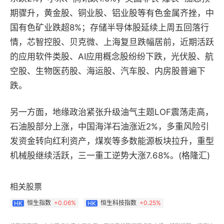
期骤升，黄金股、铜业股、铝业股等有色金属齐挫，中
国有色矿业跌超8%；存储半导体股延续上周五回落行
情，芯智控股、贝克微、上海复旦跌幅居前，近期活跃
的应用软件类股、AI应用概念股纷纷下跌，光伏股、航
空股、生物医药股、海运股、汽车股、内房股普遍下
跌。
另一方面，地缘政治紧张升级油气主题LOF震荡走高，
石油股部分上涨，中国海洋石油涨近2%，多重风险引
发资金转向红利资产，煤炭等多数能源板块拉升，重型
机械股继续活跃，三一重工逆势大涨7.68%。(格隆汇)
相关股票
恒生指数
+
0.06%
恒生科技指数
+
0.25%
HK
HK