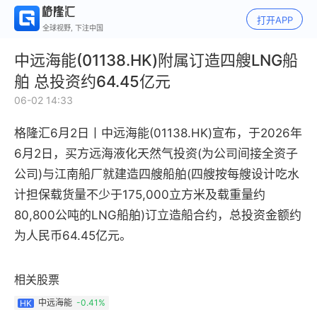
打开APP
全球视野, 下注中国
中远海能(01138.HK)附属订造四艘LNG船
舶 总投资约64.45亿元
06-02 14:33
格隆汇6月2日丨中远海能(01138.HK)
宣布，于2026年
6月2日，买方
远海液化天然气投资
(为公司间接全资子
公司)与江南船厂就建造四艘船舶
(
四艘按每艘设计吃水
计担保载货量不少于175,000立方米及载重量约
80,800公吨的LNG船舶
)
订立造船合约，总投资金额约
为人民币64.45亿元。
相关股票
中远海能
-0.41%
HK