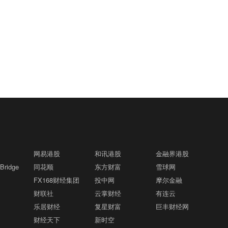
网易港股
和讯港股
金融界港股
ridge
同花顺
东方财富
雪球网
FX168财经集团
投中网
摩尔金融
财联社
云掌财经
有连云
乐居财经
复星财富
巨丰财经网
财经天下
新时空