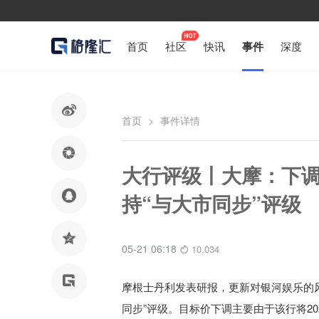
首页
社区
快讯
事件
深度

首页
>
事件详情

大行评级丨大摩：下调

持“与大市同步”评级

05-21 06:18
10,034

摩根士丹利发表研报，更新对银河娱乐的风
同步”评级。目标价下调主要由于该行将202