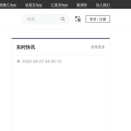
格隆汇App
诊股宝App
汇路演App
极调研
加入我们

登录 / 注册
实时快讯
查看更多
2026-08-07 04:35:11
