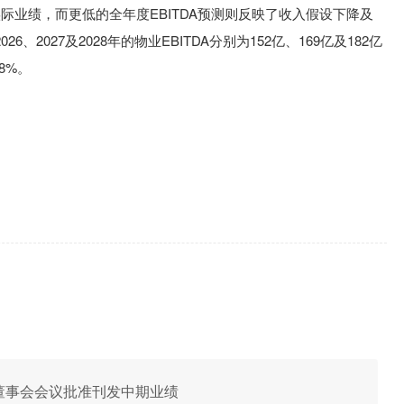
实际业绩，而更低的全年度EBITDA预测则反映了收入假设下降及
2027及2028年的物业EBITDA分别为152亿、169亿及182亿
8%。
日举行董事会会议批准刊发中期业绩