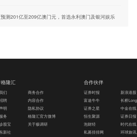
预测201亿至209亿澳门元，首选永利澳门及银河娱乐
于格隆汇
合作伙伴
我们
商务合作
证券时报
新浪港股
招聘
内容合作
富途牛牛
长桥LongB
声明
隐私协议
证券之星
中金在线
服务
格隆汇官方微博
恒生聚源
证券日报
诊股宝
关于极调研
泡财经
时代在线
东新社
私募排排网
环球旅讯