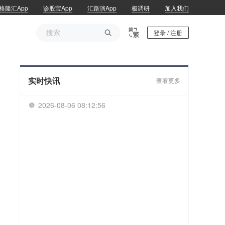
格隆汇App
诊股宝App
汇路演App
极调研
加入我们

登录 / 注册
实时快讯
查看更多
2026-08-06 08:12:57
