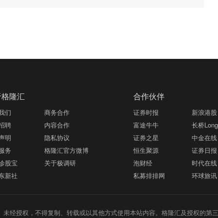
于格隆汇
合作伙伴
我们
商务合作
证券时报
新浪港股
招聘
内容合作
富途牛牛
长桥LongB
声明
隐私协议
证券之星
中金在线
服务
格隆汇官方微博
恒生聚源
证券日报
诊股宝
关于极调研
泡财经
时代在线
东新社
私募排排网
环球旅讯
未经授权，不得复制、转载或以其他方式使用本站内容。格隆汇及授权的第