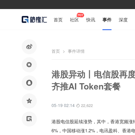
首页
社区
快讯
事件
深度

首页
>
事件详情

港股异动丨电信股再度

齐推AI Token套餐

05-19 02:14
22,622

港股电信股延续涨势，其中，香港宽频涨约
6%，中国移动涨1.2%，电讯盈科、香港