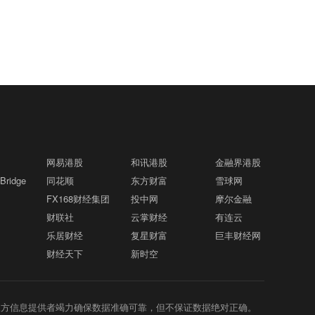
网易港股
和讯港股
金融界港股
ridge
同花顺
东方财富
雪球网
FX168财经集团
投中网
摩尔金融
财联社
云掌财经
有连云
乐居财经
复星财富
巨丰财经网
财经天下
新时空
三方信息提供者竭力确保数据准确可靠，但不保证数据绝对正确。