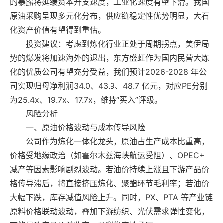
的暴露将延缓资本开支速度，工业化速度有望下滑。我国
原油采购呈现多元化分布，供应链稳定性优势明显，大石
化资产价值有望得到重估。
投资建议：考虑到炼化行业正处于周期拐点，美伊局
势的爆发将加速海外的退出，东方盛虹作为国内民营大炼
化的优质公司有望充分受益，我们预计2026-2028 年公
司实现归母净利润34.0、43.9、48.7 亿元，对应PE分别
为25.4x、19.7x、17.7x，维持“买入”评级。
风险分析
一、原油价格波动与成本传导风险
公司作为炼化一体化龙头，原油占生产成本比重高，
价格受地缘政治（如霍尔木兹海峡航运受阻）、OPEC+
减产等因素影响剧烈波动。若油价持续上涨且下游产品价
格传导滞后，将直接挤压炼化、聚酯环节毛利率；若油价
大幅下跌，库存减值风险上升。同时，PX、PTA 等产业链
原料价格联动波动，叠加下游纺织、光伏需求弹性变化，