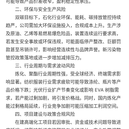
可能导致产品价差收窄，盈利稳定性承压。
二、环保与安全生产风险
双碳目标下，石化行业环保、能耗、碳排放管控持续
趋严，公司需加大环保设施投入，合规成本上升。生产涉
及原油、乙烯等易燃易爆危险品，装置连续运行要求高，
若发生安全事故或环保违规，可能面临停产整改、巨额罚
款甚至吊销许可，影响经营连续性与品牌声誉。新污染物
管控政策落地或进一步增加减排压力。
三、行业周期与需求波动风险
炼化、聚酯行业周期性强，受全球经济、终端需求影
响显著。纺织服装行业需求疲软可能导致涤纶、瓶片等产
品价格下跌；光伏行业扩产节奏变化或影响 EVA 树脂需
求，若产能过剩加剧，将引发价格战。同时，国内炼化产
能过剩格局延续，行业竞争加剧可能压缩加工利润空间。
四、项目建设与政策合规风险
在建高端化工项目若因审批、资金或技术问题导致进