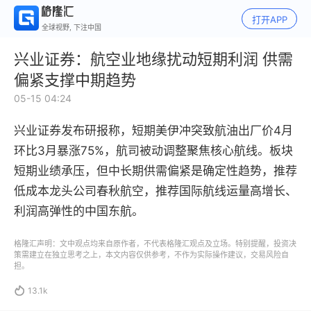
打开APP
全球视野, 下注中国
兴业证券：航空业地缘扰动短期利润 供需
偏紧支撑中期趋势
05-15 04:24
兴业证券发布研报称，短期美伊冲突致航油出厂价4月
环比3月暴涨75%，航司被动调整聚焦核心航线。板块
短期业绩承压，但中长期供需偏紧是确定性趋势，推荐
低成本龙头公司春秋航空，推荐国际航线运量高增长、
利润高弹性的中国东航。
格隆汇声明：文中观点均来自原作者，不代表格隆汇观点及立场。特别提醒，投资决
策需建立在独立思考之上，本文内容仅供参考，不作为实际操作建议，交易风险自
担。

13.1k