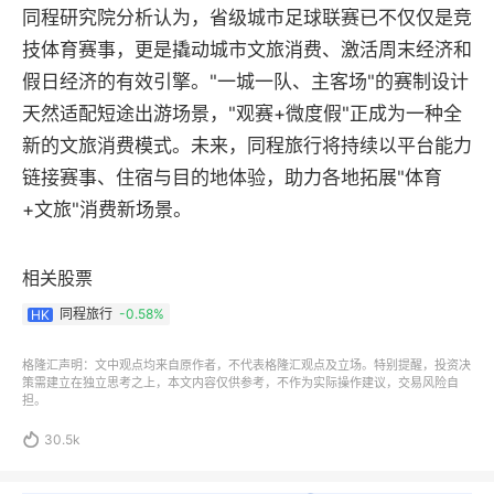
同程研究院分析认为，省级城市足球联赛已不仅仅是竞
技体育赛事，更是撬动城市文旅消费、激活周末经济和
假日经济的有效引擎。"一城一队、主客场"的赛制设计
天然适配短途出游场景，"观赛+微度假"正成为一种全
新的文旅消费模式。未来，同程旅行将持续以平台能力
链接赛事、住宿与目的地体验，助力各地拓展"体育
+文旅"消费新场景。
相关股票
同程旅行
-0.58%
HK
格隆汇声明：文中观点均来自原作者，不代表格隆汇观点及立场。特别提醒，投资决
策需建立在独立思考之上，本文内容仅供参考，不作为实际操作建议，交易风险自
担。

30.5k