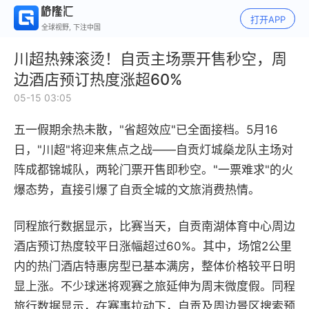
打开APP
全球视野, 下注中国
川超热辣滚烫！自贡主场票开售秒空，周
边酒店预订热度涨超60%
05-15 03:05
五一假期余热未散，"省超效应"已全面接档。5月16
日，"川超"将迎来焦点之战——自贡灯城燊龙队主场对
阵成都锦城队，两轮门票开售即秒空。"一票难求"的火
爆态势，直接引爆了自贡全城的文旅消费热情。
同程旅行数据显示，比赛当天，自贡南湖体育中心周边
酒店预订热度较平日涨幅超过60%。其中，场馆2公里
内的热门酒店特惠房型已基本满房，整体价格较平日明
显上涨。不少球迷将观赛之旅延伸为周末微度假。同程
旅行数据显示，在赛事拉动下，自贡及周边景区搜索预