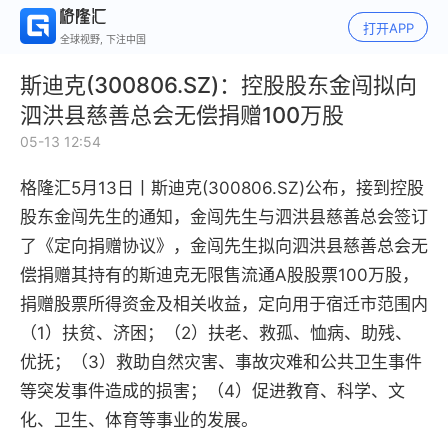
打开APP
全球视野, 下注中国
斯迪克(300806.SZ)：控股股东金闯拟向
泗洪县慈善总会无偿捐赠100万股
05-13 12:54
格隆汇5月13日丨
斯迪克(300806.SZ)公布，
接到控股
股东金闯先生的通知，金闯先生与泗洪县慈善总会签订
了《定向捐赠协议》，金闯先生拟向泗洪县慈善总会无
偿捐赠其持有的斯迪克无限售流通A股股票100万股，
捐赠股票所得资金及相关收益，定向用于宿迁市范围内
（1）扶贫、济困；（2）扶老、救孤、恤病、助残、
优抚；（3）救助自然灾害、事故灾难和公共卫生事件
等突发事件造成的损害；（4）促进教育、科学、文
化、卫生、体育等事业的发展。