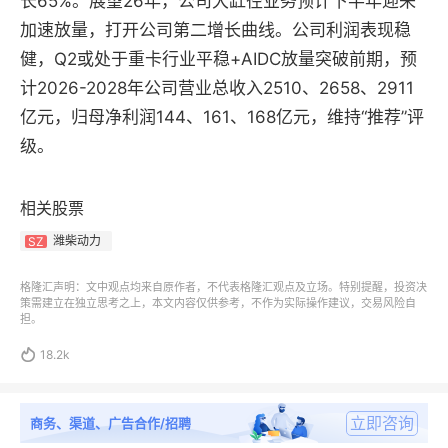
长65%。展望26年，公司大缸径业务预计下半年迎来
加速放量，打开公司第二增长曲线。公司利润表现稳
健，Q2或处于重卡行业平稳+AIDC放量突破前期，预
计2026-2028年公司营业总收入2510、2658、2911
亿元，归母净利润144、161、168亿元，维持“推荐”评
级。
相关股票
潍柴动力
SZ
格隆汇声明：文中观点均来自原作者，不代表格隆汇观点及立场。特别提醒，投资决
策需建立在独立思考之上，本文内容仅供参考，不作为实际操作建议，交易风险自
担。

18.2k
立即咨询
商务、渠道、广告合作/招聘