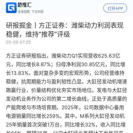
打开APP
全球视野, 下注中国
研报掘金丨方正证券：潍柴动力利润表现
稳健，维持“推荐”评级
05-09 07:25
方正证券研报指出，潍柴动力Q1实现营收625.63亿
元，同比增长8.87%；归母净利润30.85亿元，同比增
长13.83%。面对复杂多变的宏观形势，公司经营维持
稳健，抗周期能力与盈利韧性凸显。大缸径发动机增速
跑赢行业，价量结构优化夯实市场地位。发电与大缸径
发动机业务作为公司的第二增长曲线，正处于高质量的
产能爬坡与市场培育期。2025年，公司数据中心备用
电源销量同比增长259%。其中，M系列大缸径发动机
25年销量首次突破1万台，同比增长32%，收入同比增