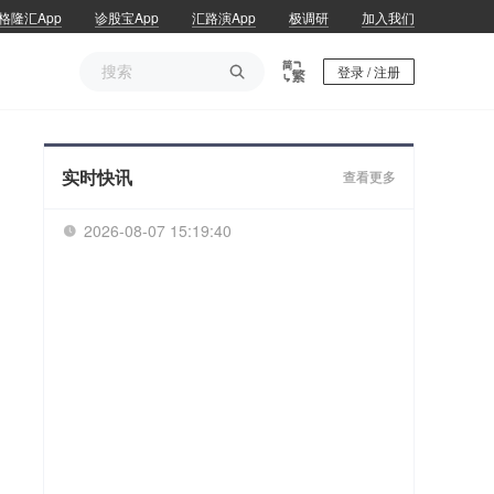
格隆汇App
诊股宝App
汇路演App
极调研
加入我们

登录 / 注册
实时快讯
查看更多
2026-08-07 15:19:40
