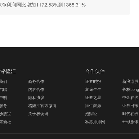
净利润同比增加1172.53%到1368.31%
于格隆汇
合作伙伴
我们
商务合作
证券时报
新浪港股
招聘
内容合作
富途牛牛
长桥LongB
声明
隐私协议
证券之星
中金在线
服务
格隆汇官方微博
恒生聚源
证券日报
诊股宝
关于极调研
泡财经
时代在线
东新社
私募排排网
环球旅讯