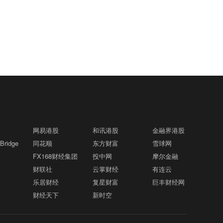
网易港股
和讯港股
金融界港股
ridge
同花顺
东方财富
雪球网
FX168财经集团
投中网
摩尔金融
财联社
云掌财经
有连云
乐居财经
复星财富
巨丰财经网
财经天下
新时空