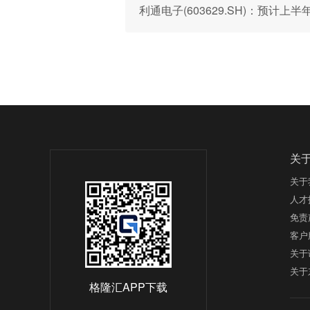
利通电子(603629.SH)：预计上半年
关
关于
人才
免责
客户
关于
关于
格隆汇APP下载