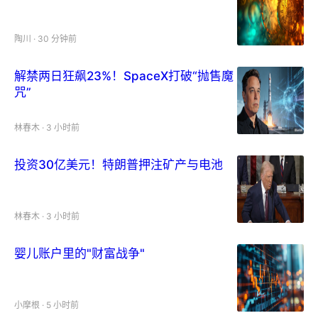
陶川
·
30 分钟前
解禁两日狂飙23%！SpaceX打破“抛售魔
咒”
林春木
·
3 小时前
投资30亿美元！特朗普押注矿产与电池
林春木
·
3 小时前
婴儿账户里的"财富战争"
小摩根
·
5 小时前