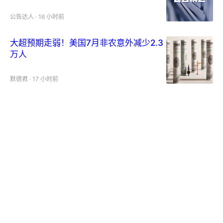
武纪：上半年净利润23.11亿元 ，同比增
长122.61%
公告达人
·
16 小时前
大超预期走弱！美国7月非农意外减少2.3
万人
默德君
·
17 小时前
寒武纪半年营收59.96亿元，净利暴涨
122.61%！
默德君
·
17 小时前
出口高增的“两大支撑”
申万宏源宏观
·
17 小时前