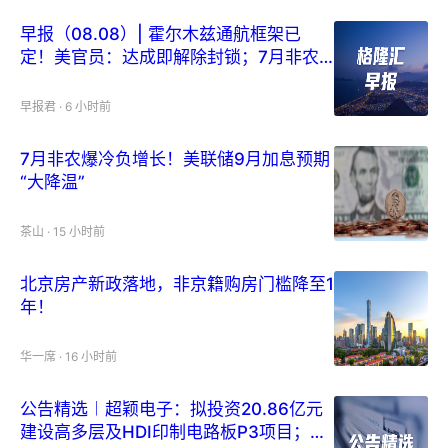
早报（08.08）| 霍尔木兹通航框架已
定！美官员：达成即解除封锁；7月非农
爆冷负增长；特朗普重启解雇理事库克行
动
早报君
·
6 小时前
7月非农爆冷负增长！美联储9月加息预期
“大降温”
茶山
·
15 小时前
北京房产新政落地，非京籍购房门槛降至1
年！
华一席
·
16 小时前
公告精选︱超颖电子：拟投资20.86亿元
建设高多层及HDI印制电路板P3项目；寒