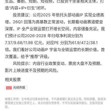
生品、番剧、短剧、短视频，已投资十余家相关主体，打
造“内容+IP+衍生”闭环。
投资建议：公司2025 年依托头部动画IP 实现业绩高
增，26Q1 回落为高基数正常波动，长期看动画赛道壁垒
深厚、IP 全产业链运营打开增长空间，内容储备充足。我
们预计公司2026-2028 年归母净利润分别为
7.37/9.68/11.98 亿元，对应PE 分别为61.9/47.2/38.1
倍。我们看好公司动画IP 宇宙与全链运营的长期价值，首
次覆盖，给予“推荐”评级。
风险提示：内容行业政策变动、票房大盘不及预期、
影片上映进度不及预期的风险。
相关股票
光线传媒
SZ
格隆汇声明：文中观点均来自原作者，不代表格隆汇观点及立场。特别提醒，投资决
策需建立在独立思考之上，本文内容仅供参考，不作为实际操作建议，交易风险自
担。