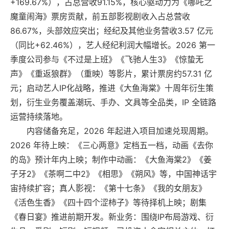
+169.67%），占总营收91.15%，核心驱动力为《哪吒之
魔童闹海》票房贡献，前五部影视剧收入占总营收
86.67%，头部效应突出；经纪及其他业务营收3.57 亿元
（同比+62.46%），艺人经纪利润大幅增长。2026 第一
季度公司参与《不过是上班》《飞驰人生3》《惊蛰无
声》《重返狼群》（重映）等影片，累计票房约57.31 亿
元；启动艺人IP化战略，推进《大鱼海棠》十周年衍生策
划，衍生业务覆盖潮玩、手办、文具等全品类，IP 全链路
运营持续落地。
内容储备充足，2026 年起进入项目加速兑现周期。
2026 年待上映：《三心两意》定档五一档，动画《去你
的岛》预计年内上映；制作中动画：《大鱼海棠2》《姜
子牙2》《茶啊二中2》《相思》《朔风》等，中国神话宇
宙持续扩容；真人影视：《第十七条》《我的女朋友》
《活色生香》《四十四个涩柿子》等待择机上映；剧集
《春日宴》推进前期开发。新业务：围绕IP布局游戏、衍