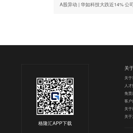
A股异动 | 华如科技大跌近14%
关
关于
人才
免责
客户
关于
关于
格隆汇APP下载