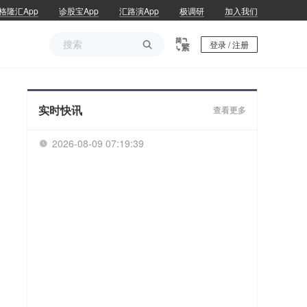
格隆汇App
诊股宝App
汇路演App
极调研
加入我们

登录 / 注册
实时快讯
查看更多
2026-08-09 07:19:39
