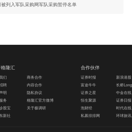
 公司被列入军队采购网军队采购暂停名单
于格隆汇
合作伙伴
我们
商务合作
证券时报
新浪港股
招聘
内容合作
富途牛牛
长桥LongB
声明
隐私协议
证券之星
中金在线
服务
格隆汇官方微博
恒生聚源
证券日报
诊股宝
关于极调研
泡财经
时代在线
东新社
私募排排网
环球旅讯