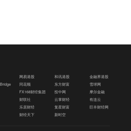
网易港股
和讯港股
金融界港股
ridge
同花顺
东方财富
雪球网
FX168财经集团
投中网
摩尔金融
财联社
云掌财经
有连云
乐居财经
复星财富
巨丰财经网
财经天下
新时空