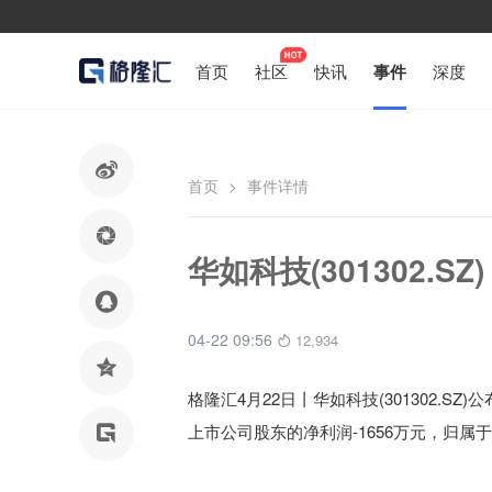
首页
社区
快讯
事件
深度

首页
>
事件详情

华如科技(301302.S

04-22 09:56
12,934

格隆汇4月22日丨
华如科技(301302.SZ)公
上市公司股东的净利润
-1656万元，
归属
