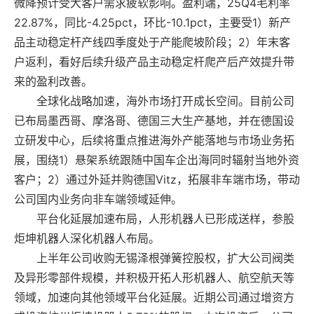
微降预计受大客户需求疲软影响。盈利端，25Q4毛利率
22.87%，同比-4.25pct，环比-10.1pct，主要受1）新产
品主动稳定杆产线四季度处于产能爬坡阶段；2）年末客
户返利，看好后续升级产品主动稳定杆爬产后产效提升带
来的盈利改善。
全球化战略加速，海外市场打开成长空间。目前公司
已布局墨西哥、摩洛哥、德国三大生产基地，并在德国设
立研发中心，后续将重点推进海外产能落地与市场业务拓
展，围绕1）悬架系统跟随中国车企出海同时辐射当地外资
客户；2）通过外延并购德国Vitz，拓展非车端市场，带动
公司国内业务向非车端领域延伸。
平台化延展加速布局，人形机器人已形成送样，参股
炬坤机器人深化机器人布局。
上半年公司收购无锡泽根弹簧控股权，扩大公司阀类
及异形零部件规模，并积极开拓人形机器人、航空航天等
领域，加速向其他领域平台化延展。近期公司通过增资方