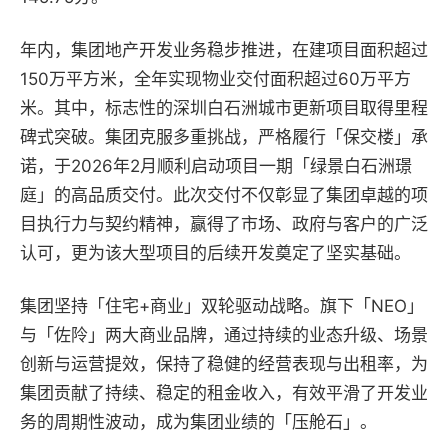
年内，集团地产开发业务稳步推进，在建项目面积超过
150万平方米，全年实现物业交付面积超过60万平方
米。其中，标志性的深圳白石洲城市更新项目取得里程
碑式突破。集团克服多重挑战，严格履行「保交楼」承
诺，于2026年2月顺利启动项目一期「绿景白石洲璟
庭」的高品质交付。此次交付不仅彰显了集团卓越的项
目执行力与契约精神，赢得了市场、政府与客户的广泛
认可，更为该大型项目的后续开发奠定了坚实基础。
集团坚持「住宅+商业」双轮驱动战略。旗下「NEO」
与「佐阾」两大商业品牌，通过持续的业态升级、场景
创新与运营提效，保持了稳健的经营表现与出租率，为
集团贡献了持续、稳定的租金收入，有效平滑了开发业
务的周期性波动，成为集团业绩的「压舱石」。