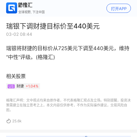
打开APP
全球视野, 下注中国
瑞银下调财捷目标价至440美元
03-02 08:44
瑞银将财捷的目标价从725美元下调至440美元，维持
“中性”评级。(格隆汇)
相关股票
财捷
+
1.04%
US
格隆汇声明：文中观点均来自原作者，不代表格隆汇观点及立场。特别提醒，投资决
策需建立在独立思考之上，本文内容仅供参考，不作为实际操作建议，交易风险自
担。

25.6k