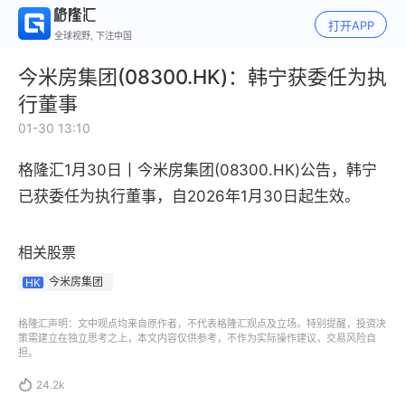
打开APP
全球视野, 下注中国
今米房集团(08300.HK)：韩宁获委任为执
行董事
01-30 13:10
格隆汇1月30日丨
今米房集团(08300.HK)
公告，韩宁
已获委任为执行董事，自2026年1月30日起生效。
相关股票
今米房集团
HK
格隆汇声明：文中观点均来自原作者，不代表格隆汇观点及立场。特别提醒，投资决
策需建立在独立思考之上，本文内容仅供参考，不作为实际操作建议，交易风险自
担。

24.2k