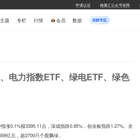
申请认证
格隆汇公众号矩阵
主题
专栏
行情
会员
数据
、电力指数ETF、绿电ETF、绿色
%
.1%报3395.11点，深成指跌0.95%，创业板指跌1.27%。全
559亿元，超2700只个股飘绿。