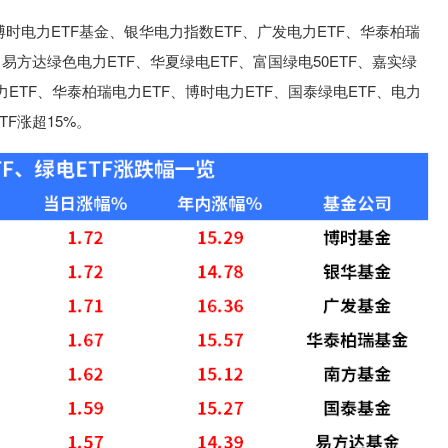
时电力ETF基金、银华电力指数ETF、广发电力ETF、华泰柏瑞
、易方达绿色电力ETF、华夏绿电ETF、富国绿电50ETF、嘉实绿
力ETF、华泰柏瑞电力ETF、博时电力ETF、国泰绿电ETF、电力
TF涨超15%。