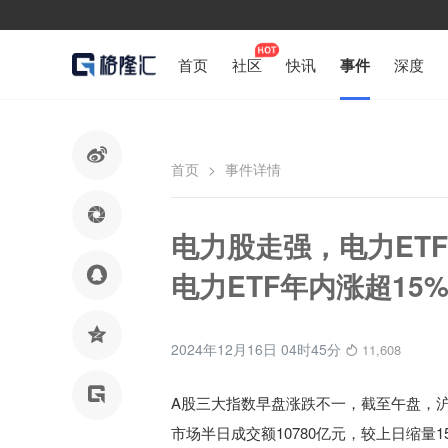
首页
社区
快讯
事件
深度

首页
>
事件详情

电力股走强，电力ETF

电力ETF年内涨超15

2024年12月16日 04时45分
11,608

A股三大指数早盘涨跌不一，截至午盘，沪指涨0
市场半日成交额10780亿元，较上日缩量1