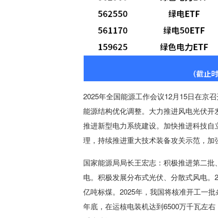
2025年全国能源工作会议12月15日在
能源结构优化调整。大力推进风电光伏开
推进新型电力系统建设。加快推进科技自
理，持续推进重大技术装备攻关示范，加
国家能源局局长王宏志：积极推进第二批
电。积极发展分布式光伏、分散式风电。2
亿吨标煤。2025年，我国将核准开工一
年底，在运核电装机达到6500万千瓦左