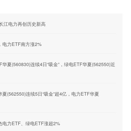
8%，长江电力再创历史新高
电力ETF南方涨2%
(560830)连续4日“吸金”，绿电ETF华夏(562550)近
(562550)连续5日“吸金”超4亿，电力ETF华夏
电力ETF、绿电ETF涨超2%