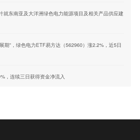
隆基乐叶就东南亚及大洋洲绿色电力能源项目及相关产品供应建
”，绿色电力ETF易方达（562960）涨2.2%，近5日
涨2.9%，连续三日获得资金净流入