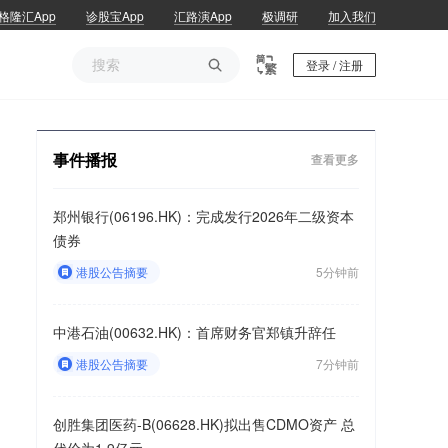
格隆汇App
诊股宝App
汇路演App
极调研
加入我们

登录 / 注册
事件播报
查看更多
郑州银行(06196.HK)：完成发行2026年二级资本
债券
港股公告摘要
5分钟前
中港石油(00632.HK)：首席财务官郑镇升辞任
港股公告摘要
7分钟前
创胜集团医药-B(06628.HK)拟出售CDMO资产 总