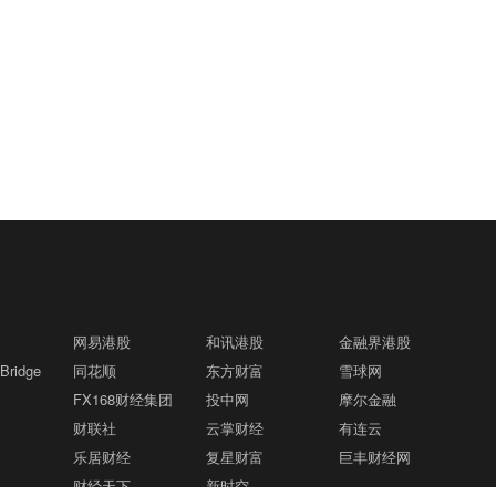
网易港股
和讯港股
金融界港股
ridge
同花顺
东方财富
雪球网
FX168财经集团
投中网
摩尔金融
财联社
云掌财经
有连云
乐居财经
复星财富
巨丰财经网
财经天下
新时空