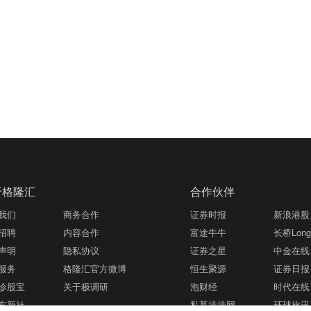
于格隆汇
合作伙伴
我们
商务合作
证券时报
新浪港股
招聘
内容合作
富途牛牛
长桥LongB
声明
隐私协议
证券之星
中金在线
服务
格隆汇官方微博
恒生聚源
证券日报
诊股宝
关于极调研
泡财经
时代在线
东新社
私募排排网
环球旅讯