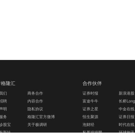
于格隆汇
合作伙伴
我们
商务合作
证券时报
新浪港股
招聘
内容合作
富途牛牛
长桥LongB
声明
隐私协议
证券之星
中金在线
服务
格隆汇官方微博
恒生聚源
证券日报
诊股宝
关于极调研
泡财经
时代在线
东新社
私募排排网
环球旅讯