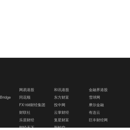
网易港股
和讯港股
金融界港股
ridge
同花顺
东方财富
雪球网
FX168财经集团
投中网
摩尔金融
财联社
云掌财经
有连云
乐居财经
复星财富
巨丰财经网
财经天下
新时空