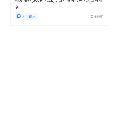
特发服务(300917.SZ)：目前没有服务无人驾驶业
务
公司信息
2分钟前