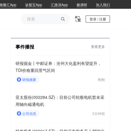
格隆汇App
诊股宝App
汇路演App
极调研
加入我们

登录 / 注册
事件播报
查看更多
研报掘金丨中邮证券：沧州大化盈利有望提升，
TDI价格重回景气区间
研报摘要
刚刚
亚太股份(002284.SZ)：目前公司轮毂电机暂未采
用轴向磁通电机
公司信息
2分钟前